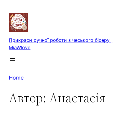
Перейти
до
вмісту
Прикраси ручної роботи з чеського бісеру |
MiaWlove
Home
Автор:
Анастасія