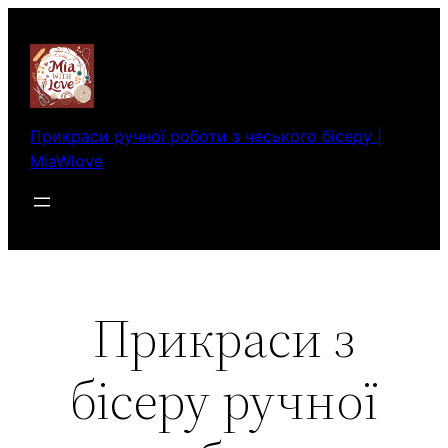
Перейти
до
вмісту
Прикраси ручної роботи з чеського бісеру |
MiaWlove
Прикраси з
бісеру ручної