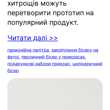
хитрощів можуть
перетворити прототип на
популярний продукт.
Читати далі >>
гармонійна палітра
, 
закріплення бісеру на
фетрі
, 
перлинний бісер у прикрасах
, 
подарункові набори прикрас
, 
циліндричний
бісер