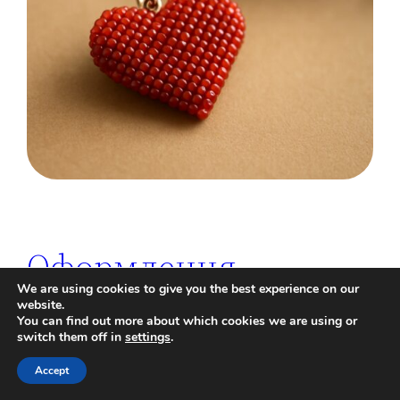
Оформлення
We are using cookies to give you the best experience on our
сторінки майстра: як
website.
You can find out more about which cookies we are using or
switch them off in
settings
.
продавати намисто в
Accept
українському стилі