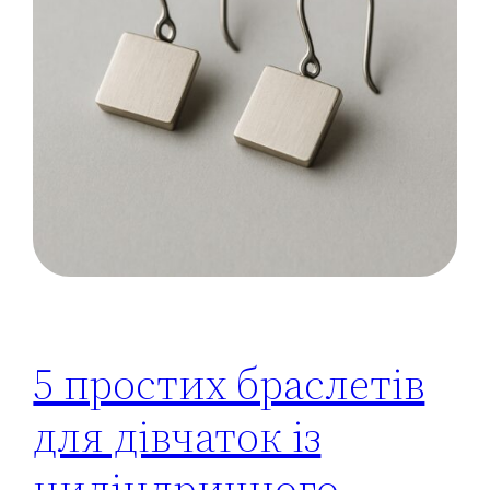
5 простих браслетів
для дівчаток із
циліндричного