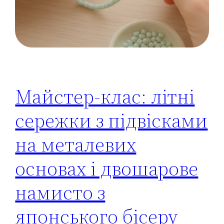
Майстер-клас: літні
сережки з підвісками
на металевих
основах і двошарове
намисто з
японського бісеру