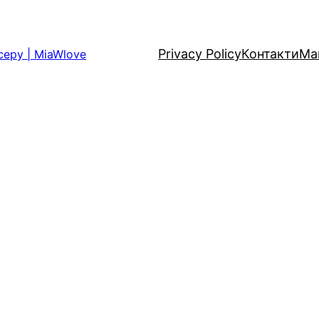
Privacy Policy
Контакти
Ма
серу | MiaWlove