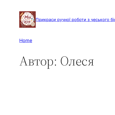
Перейти
до
Прикраси ручної роботи з чеського бі
вмісту
Home
Автор:
Олеся