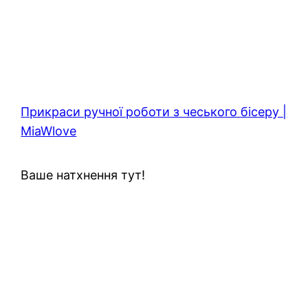
Прикраси ручної роботи з чеського бісеру |
MiaWlove
Ваше натхнення тут!