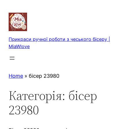
Перейти
до
вмісту
Прикраси ручної роботи з чеського бісеру |
MiaWlove
Home
»
бісер 23980
Категорія:
бісер
23980