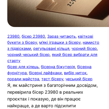
23980
, 
бісер 23980
, 
Зараз читають
, 
квіткові
букети з бісеру
, 
м’які іграшки з бісеру
, 
намисто
з підвісками
, 
регульовані кільця
, 
чорний бісер
, 
чорний чеський бісер
, 
який бісер вибрати для
старту
бісер для кілець
, 
бісерна біжутерія
, 
бісерна
фурнітура
, 
бісерні лайфхаки
, 
вибір ниток
, 
поради майстра
, 
тест бісеру
, 
чеський бісер
Я, як майстриня з багаторічним досвідом,
перевірила бісер 23980 в реальних
проєктах і показую, де він працює
найкраще, а де варто підсилити