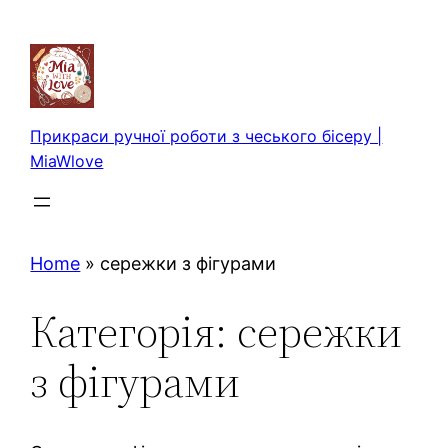
Перейти
до
вмісту
Прикраси ручної роботи з чеського бісеру |
MiaWlove
Home
»
сережки з фігурами
Категорія:
сережки
з фігурами