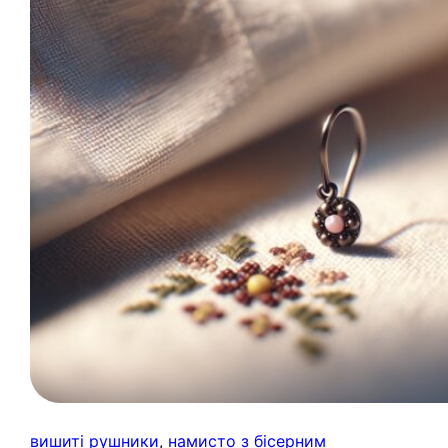
вишиті рушники
, 
намисто з бісерним