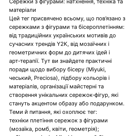
Сережки з фігурами: натхнення, техніка та
матеріали
Цей тег присвячено всьому, що пов’язано з
сережками з фігурами та бісероплетінням:
від традиційних українських мотивів до
сучасних трендів Y2K, від мозаїчних і
геометричних форм до дитячих ідей і
арт‑терапії. Тут ви знайдете практичні
поради щодо вибору бісеру (Miyuki,
чеський, Preciosa), підбору кольорів і
матеріалів, організації майстерні та
створення унікальних сережок‑фігур, які
стануть акцентом образу або подарунком.
Теми й питання, які охоплює тег:
техніки плетіння сережок з фігурами
(мозаїка, ромб, квіти, геометрія);