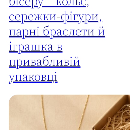
бісеру – кольє,
сережки-фігури,
парні браслети й
іграшка в
привабливій
упаковці