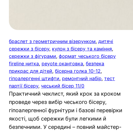
браслет з геометричним візерунком
, 
дитячі
сережки з бісеру
, 
кулон з бісеру та каміння
, 
сережки з фігурами
, 
формат чеського бісеру
fireline нитка
, 
peyote окантовка
, 
безпека
прикрас для дітей
, 
бісерна голка 10-12
, 
гіпоалергенні штифти
, 
ремонтний набір
, 
тест
партії бісеру
, 
чеський бісер 11/0
Практичний чеклист, який крок за кроком
проведе через вибір чеського бісеру,
гіпоалергенної фурнітури і базові перевірки
якості, щоб сережки були легкими й
безпечними. У середині – повний майстер-