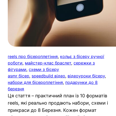
reels про бісероплетіння
, 
кольє з бісеру ручної
роботи
, 
майстер-клас браслет
, 
сережки з
фігурами
, 
схеми з бісеру
asmr бісер
, 
speedbuild відео
, 
відеоуроки бісеру
, 
набори для бісероплетіння
, 
подарунки до 8
березня
Ця стаття – практичний план із 10 форматів
reels, які реально продають набори, схеми і
прикраси до 8 Березня. Кожен формат