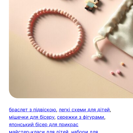
браслет з підвіскою
, 
легкі схеми для дітей
, 
мішечки для бісеру
, 
сережки з фігурами
, 
японський бісер для прикрас
майстер-класи для дітей
, 
набори для