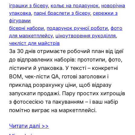
іграшки з бісеру
, 
кольє на подарунок
, 
новорічна
упаковка
, 
парні браслети з бісеру
, 
сережки з
фігурами
бісерні набори
, 
подарунок ручної роботи
, 
фото
для маркетплейсу
, 
ціноутворення рукоділля
, 
чекліст для майстрів
За 30 днів отримаєте робочий план від ідеї
до відправлених наборів: прототипи, фото,
лістинги й упаковка. У тексті – конкретні
BOM, чек-лісти QA, готові заголовки і
приклад розрахунку ціни, щоб відразу
запускати продажі. Пару простих хитрощів
з фотосесією та пакуванням – і ваш набір
помітно виграє на маркетплейсі.
Читати далі >>