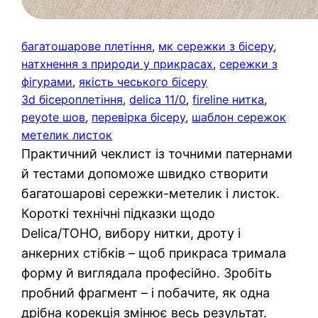
багатошарове плетіння
, 
мк сережки з бісеру
, 
натхнення з природи у прикрасах
, 
сережки з
фігурами
, 
якість чеського бісеру
3d бісероплетіння
, 
delica 11/0
, 
fireline нитка
, 
peyote шов
, 
перевірка бісеру
, 
шаблон сережок
метелик листок
Практичний чеклист із точними патернами
й тестами допоможе швидко створити
багатошарові сережки-метелик і листок.
Короткі технічні підказки щодо
Delica/TOHO, вибору нитки, дроту і
анкерних стібків – щоб прикраса тримала
форму й виглядала професійно. Зробіть
пробний фрагмент – і побачите, як одна
дрібна корекція змінює весь результат.