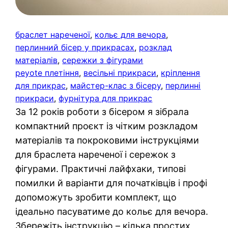
браслет нареченої
, 
кольє для вечора
, 
перлинний бісер у прикрасах
, 
розклад
матеріалів
, 
сережки з фігурами
peyote плетіння
, 
весільні прикраси
, 
кріплення
для прикрас
, 
майстер-клас з бісеру
, 
перлинні
прикраси
, 
фурнітура для прикрас
За 12 років роботи з бісером я зібрала
компактний проєкт із чітким розкладом
матеріалів та покроковими інструкціями
для браслета нареченої і сережок з
фігурами. Практичні лайфхаки, типові
помилки й варіанти для початківців і профі
допоможуть зробити комплект, що
ідеально пасуватиме до кольє для вечора.
Збережіть інструкцію – кілька простих