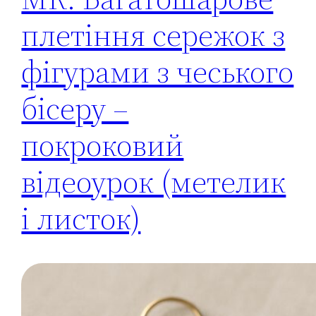
плетіння сережок з
фігурами з чеського
бісеру –
покроковий
відеоурок (метелик
і листок)