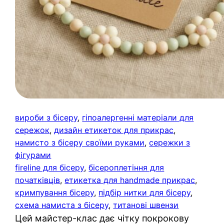
вироби з бісеру
, 
гіпоалергенні матеріали для
сережок
, 
дизайн етикеток для прикрас
, 
намисто з бісеру своїми руками
, 
сережки з
фігурами
fireline для бісеру
, 
бісероплетіння для
початківців
, 
етикетка для handmade прикрас
, 
кримпування бісеру
, 
підбір нитки для бісеру
, 
схема намиста з бісеру
, 
титанові швензи
Цей майстер-клас дає чітку покрокову