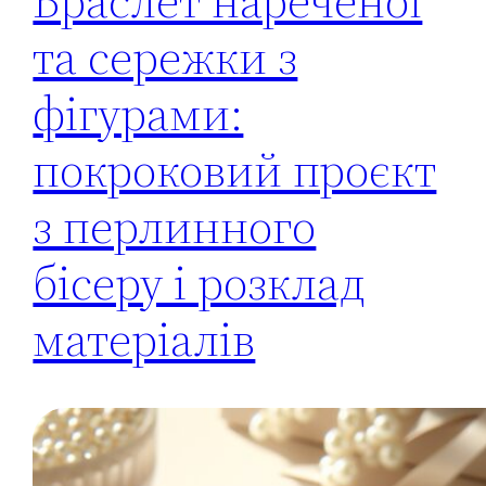
Браслет нареченої
та сережки з
фігурами:
покроковий проєкт
з перлинного
бісеру і розклад
матеріалів