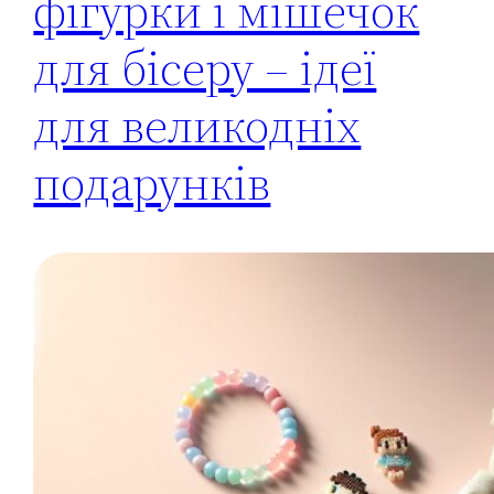
фігурки і мішечок
для бісеру – ідеї
для великодніх
подарунків