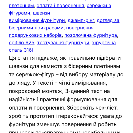
плетенням
, 
оплата і повернення
, 
сережки з
фігурами
, 
швензи
вимірювання фурнітури
, 
джамп-рінг
, 
догляд за
бісерними прикрасами
, 
повернення
подарункових наборів
, 
позолочена фурнітура
, 
срібло 925
, 
тестування фурнітури
, 
хірургічна
сталь 316l
Ця стаття підкаже, як правильно підібрати
швензи для намиста з бісерним плетінням
та сережок-фігур – від вибору матеріалу до
догляду. У тексті – чіткі вимірювання,
покроковий монтаж, 3-денний тест на
надійність і практичні формулювання для
оплати й повернення. Збережіть чек-ліст,
зробіть прототип і переконайтеся: увага до
фурнітури зменшує повернення й робить
прикраси по-справжньому носибельними.