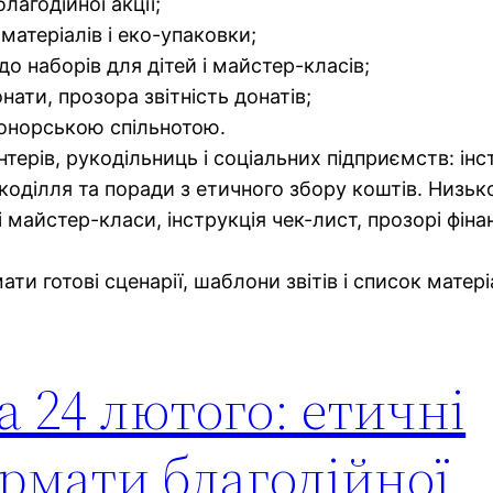
лагодійної акції;
 матеріалів і еко-упаковки;
о наборів для дітей і майстер-класів;
ати, прозора звітність донатів;
 донорською спільнотою.
нтерів, рукодільниць і соціальних підприємств: інс
укоділля та поради з етичного збору коштів. Низьк
 майстер-класи, інструкція чек-лист, прозорі фіна
ати готові сценарії, шаблони звітів і список матері
а 24 лютого: етичні
рмати благодійної