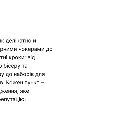
к делікатно й
серними чокерами до
ні кроки: від
 бісеру та
ру до наборів для
ів. Кожен пункт –
ження, яке
репутацію.