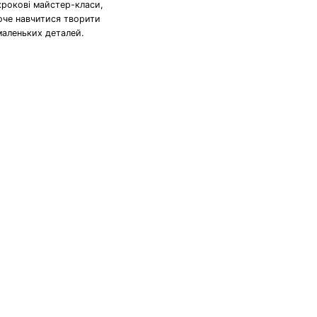
крокові майстер-класи,
хоче навчитися творити
маленьких деталей.