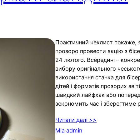
Практичний чеклист покаже, я
прозоро провести акцію з бі
24 лютого. Всередині – конкрет
вибору оригінального чеського
використання станка для бісе
дітей і форматів прозорих звіт
швидкий лайфхак або поперед
зекономить час і зберегтиме 
Читати далі >>
Mia admin