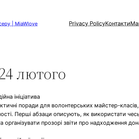
Privacy Policy
Контакти
Ма
серу | MiaWlove
 24 лютого
ійна ініціатива
рактичні поради для волонтерських майстер-класів
ності. Перші абзаци описують, як використати чесь
та організувати прозорі звіти про надходження дон