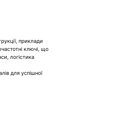
трукції, приклади
очастотні ключі, що
нси, логістика
алів для успішної