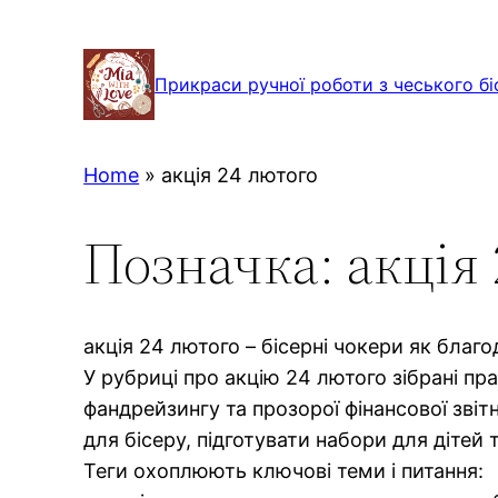
Перейти
до
Прикраси ручної роботи з чеського бі
вмісту
Home
»
акція 24 лютого
Позначка:
акція
акція 24 лютого – бісерні чокери як благод
У рубриці про акцію 24 лютого зібрані п
фандрейзингу та прозорої фінансової звіт
для бісеру, підготувати набори для дітей 
Теги охоплюють ключові теми і питання: