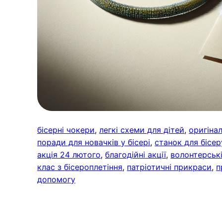
бісерні чокери
, 
легкі схеми для дітей
, 
оригіна
поради для новачків у бісері
, 
станок для бісер
акція 24 лютого
, 
благодійні акції
, 
волонтерськ
клас з бісероплетіння
, 
патріотичні прикраси
, 
п
допомогу