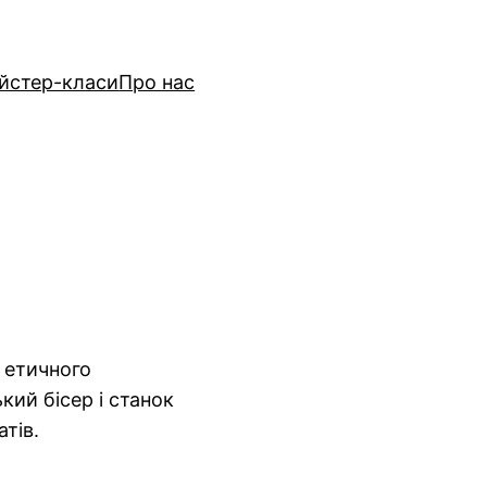
йстер-класи
Про нас
, етичного
кий бісер і станок
атів.