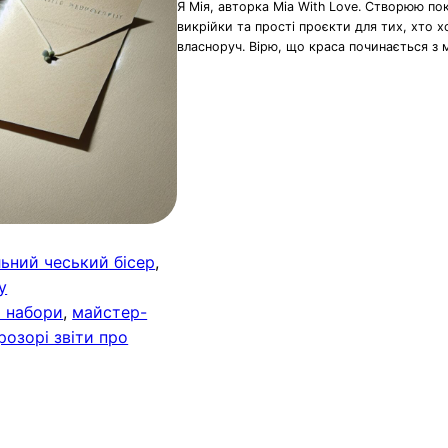
Я Мія, авторка Mia With Love. Створюю по
викрійки та прості проєкти для тих, хто 
власноруч. Вірю, що краса починається з 
льний чеський бісер
, 
у
і набори
, 
майстер-
розорі звіти про