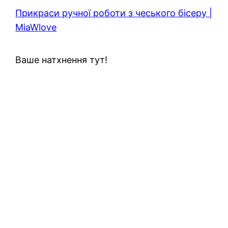
Прикраси ручної роботи з чеського бісеру |
MiaWlove
Ваше натхнення тут!