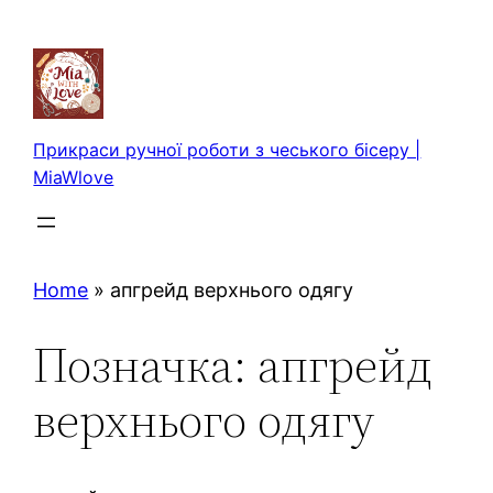
Перейти
до
вмісту
Прикраси ручної роботи з чеського бісеру |
MiaWlove
Home
»
апгрейд верхнього одягу
Позначка:
апгрейд
верхнього одягу