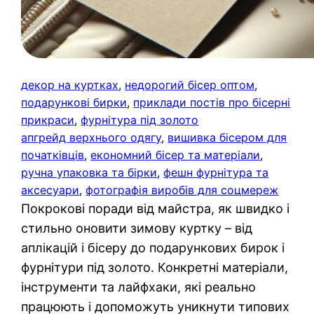
декор на куртках
, 
недорогий бісер оптом
, 
подарункові бирки
, 
приклади постів про бісерні
прикраси
, 
фурнітура під золото
апгрейд верхнього одягу
, 
вишивка бісером для
початківців
, 
економний бісер та матеріали
, 
ручна упаковка та бірки
, 
фешн фурнітура та
аксесуари
, 
фотографія виробів для соцмереж
Покрокові поради від майстра, як швидко і
стильно оновити зимову куртку – від
аплікацій і бісеру до подарункових бирок і
фурнітури під золото. Конкретні матеріали,
інструменти та лайфхаки, які реально
працюють і допоможуть уникнути типових