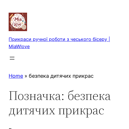
Перейти
до
вмісту
Прикраси ручної роботи з чеського бісеру |
MiaWlove
Home
»
безпека дитячих прикрас
Позначка:
безпека
дитячих прикрас