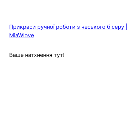
Прикраси ручної роботи з чеського бісеру |
MiaWlove
Ваше натхнення тут!