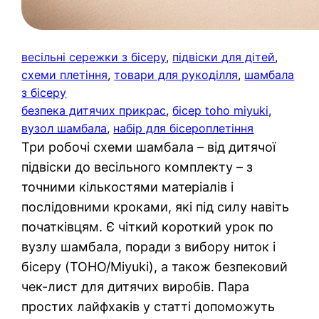
весільні сережки з бісеру
, 
підвіски для дітей
, 
схеми плетіння
, 
товари для рукоділля
, 
шамбала
з бісеру
безпека дитячих прикрас
, 
бісер toho miyuki
, 
вузол шамбала
, 
набір для бісероплетіння
Три робочі схеми шамбала – від дитячої
підвіски до весільного комплекту – з
точними кількостями матеріалів і
послідовними кроками, які під силу навіть
початківцям. Є чіткий короткий урок по
вузлу шамбала, поради з вибору ниток і
бісеру (TOHO/Miyuki), а також безпековий
чек-лист для дитячих виробів. Пара
простих лайфхаків у статті допоможуть