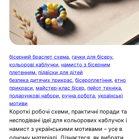
бісерний браслет схема
, 
гачки для бісеру
, 
кольорові каблучки
, 
намисто з бісерним
плетенням
, 
підвіски для дітей
безпека дитячих прикрас
, 
бісероплетіння
, 
етно
прикраси
, 
майстер-клас бісер
, 
пейот техніка
, 
подарункові набори
, 
ручна робота
, 
українські
мотиви
Короткі робочі схеми, практичні поради та
несподівані ідеї для кольорових каблучок і
намист з українськими мотивами – усе в
одному матеріалі. Дізнаєтеся, як вибрати