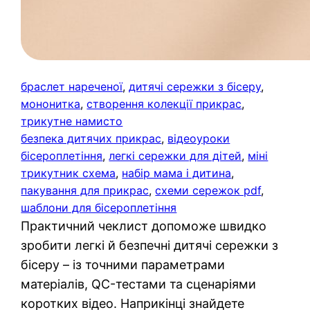
браслет нареченої
, 
дитячі сережки з бісеру
, 
мононитка
, 
створення колекції прикрас
, 
трикутне намисто
безпека дитячих прикрас
, 
відеоуроки
бісероплетіння
, 
легкі сережки для дітей
, 
міні
трикутник схема
, 
набір мама і дитина
, 
пакування для прикрас
, 
схеми сережок pdf
, 
шаблони для бісероплетіння
Практичний чеклист допоможе швидко
зробити легкі й безпечні дитячі сережки з
бісеру – із точними параметрами
матеріалів, QC-тестами та сценаріями
коротких відео. Наприкінці знайдете