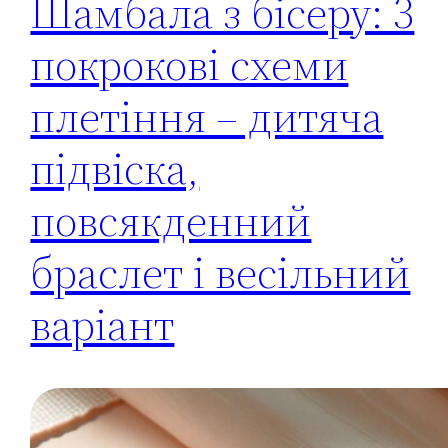
Шамбала з бісеру: 3
покрокові схеми
плетіння – дитяча
підвіска,
повсякденний
браслет і весільний
варіант