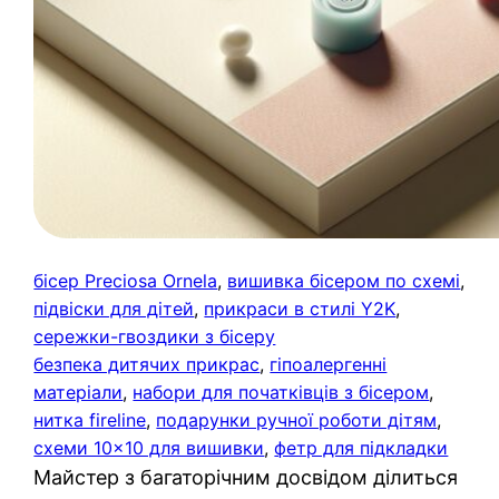
бісер Preciosa Ornela
, 
вишивка бісером по схемі
, 
підвіски для дітей
, 
прикраси в стилі Y2K
, 
сережки-гвоздики з бісеру
безпека дитячих прикрас
, 
гіпоалергенні
матеріали
, 
набори для початківців з бісером
, 
нитка fireline
, 
подарунки ручної роботи дітям
, 
схеми 10×10 для вишивки
, 
фетр для підкладки
Майстер з багаторічним досвідом ділиться