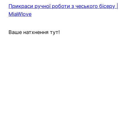
Прикраси ручної роботи з чеського бісеру |
MiaWlove
Ваше натхнення тут!