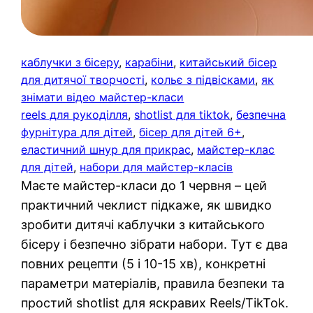
каблучки з бісеру
, 
карабіни
, 
китайський бісер
для дитячої творчості
, 
кольє з підвісками
, 
як
знімати відео майстер-класи
reels для рукоділля
, 
shotlist для tiktok
, 
безпечна
фурнітура для дітей
, 
бісер для дітей 6+
, 
еластичний шнур для прикрас
, 
майстер-клас
для дітей
, 
набори для майстер-класів
Маєте майстер-класи до 1 червня – цей
практичний чеклист підкаже, як швидко
зробити дитячі каблучки з китайського
бісеру і безпечно зібрати набори. Тут є два
повних рецепти (5 і 10-15 хв), конкретні
параметри матеріалів, правила безпеки та
простий shotlist для яскравих Reels/TikTok.