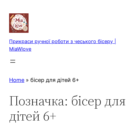
Перейти
до
вмісту
Прикраси ручної роботи з чеського бісеру |
MiaWlove
Home
»
бісер для дітей 6+
Позначка:
бісер для
дітей 6+