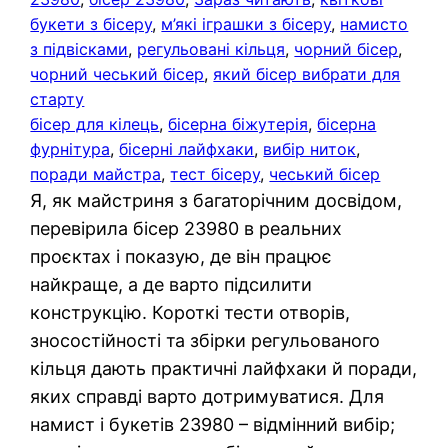
букети з бісеру
, 
м’які іграшки з бісеру
, 
намисто
з підвісками
, 
регульовані кільця
, 
чорний бісер
, 
чорний чеський бісер
, 
який бісер вибрати для
старту
бісер для кілець
, 
бісерна біжутерія
, 
бісерна
фурнітура
, 
бісерні лайфхаки
, 
вибір ниток
, 
поради майстра
, 
тест бісеру
, 
чеський бісер
Я, як майстриня з багаторічним досвідом,
перевірила бісер 23980 в реальних
проєктах і показую, де він працює
найкраще, а де варто підсилити
конструкцію. Короткі тести отворів,
зносостійності та збірки регульованого
кільця дають практичні лайфхаки й поради,
яких справді варто дотримуватися. Для
намист і букетів 23980 – відмінний вибір;