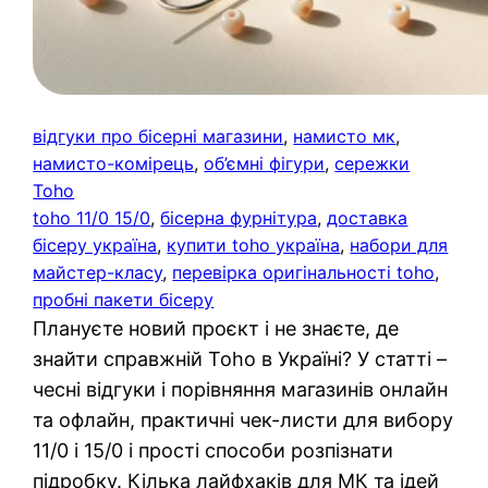
відгуки про бісерні магазини
, 
намисто мк
, 
намисто-комірець
, 
об’ємні фігури
, 
сережки
Toho
toho 11/0 15/0
, 
бісерна фурнітура
, 
доставка
бісеру україна
, 
купити toho україна
, 
набори для
майстер-класу
, 
перевірка оригінальності toho
, 
пробні пакети бісеру
Плануєте новий проєкт і не знаєте, де
знайти справжній Toho в Україні? У статті –
чесні відгуки і порівняння магазинів онлайн
та офлайн, практичні чек-листи для вибору
11/0 і 15/0 і прості способи розпізнати
підробку. Кілька лайфхаків для МК та ідей