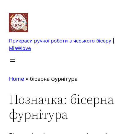
Перейти
до
вмісту
Прикраси ручної роботи з чеського бісеру |
MiaWlove
Home
»
бісерна фурнітура
Позначка:
бісерна
фурнітура