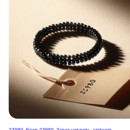
23980
, 
бісер 23980
, 
Зараз читають
, 
квіткові