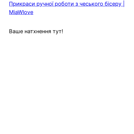
Прикраси ручної роботи з чеського бісеру |
MiaWlove
Ваше натхнення тут!