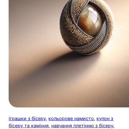
іграшки з бісеру
, 
кольорове намисто
, 
кулон з
бісеру та каміння
, 
навчання плетінню з бісеру
, 