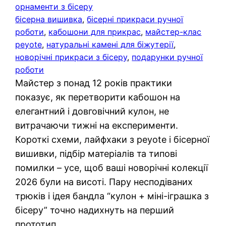
орнаменти з бісеру
бісерна вишивка
, 
бісерні прикраси ручної
роботи
, 
кабошони для прикрас
, 
майстер-клас
peyote
, 
натуральні камені для біжутерії
, 
новорічні прикраси з бісеру
, 
подарунки ручної
роботи
Майстер з понад 12 років практики
показує, як перетворити кабошон на
елегантний і довговічний кулон, не
витрачаючи тижні на експерименти.
Короткі схеми, лайфхаки з peyote і бісерної
вишивки, підбір матеріалів та типові
помилки – усе, щоб ваші новорічні колекції
2026 були на висоті. Пару несподіваних
трюків і ідея бандла “кулон + міні-іграшка з
бісеру” точно надихнуть на перший
прототип.