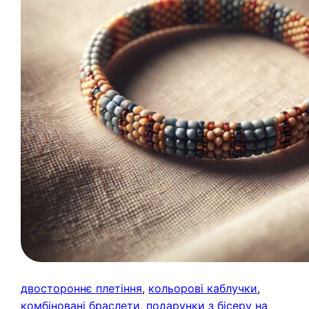
двостороннє плетіння
, 
кольорові каблучки
, 
комбіновані браслети
, 
подарунки з бісеру на