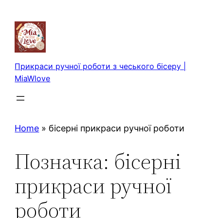
Перейти
до
вмісту
Прикраси ручної роботи з чеського бісеру |
MiaWlove
Home
»
бісерні прикраси ручної роботи
Позначка:
бісерні
прикраси ручної
роботи