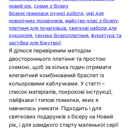
новий рік
, 
схеми з бісеру
бісерні прикраси ручної роботи
, 
ідеї для
новорічних подарунків
, 
майстер-клас з бісеру
, 
плетіння для початківців
, 
святкові набори для
рукоділля
, 
техніки бісероплетіння
, 
фурнітура та
застібки для біжутерії
Я ділюся перевіреним методом
двостороннього плетіння та простою
схемою, щоб за кілька годин отримати
елегантний комбінований браслет із
кольоровими каблучками. У статті –
список матеріалів, покрокові інструкції,
лайфхаки і типові помилки, яких я
навчилась уникати. Підходить і для
святкових подарунків з бісеру на Новий
рік, і для швидкого старту маленької серії