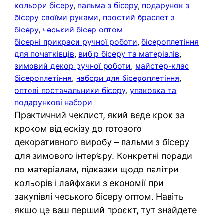
кольори бісеру
, 
пальма з бісеру
, 
подарунок з
бісеру своїми руками
, 
простий браслет з
бісеру
, 
чеський бісер оптом
бісерні прикраси ручної роботи
, 
бісероплетіння
для початківців
, 
вибір бісеру та матеріалів
, 
зимовий декор ручної роботи
, 
майстер-клас
бісероплетіння
, 
набори для бісероплетіння
, 
оптові постачальники бісеру
, 
упаковка та
подарункові набори
Практичний чеклист, який веде крок за
кроком від ескізу до готового
декоративного виробу – пальми з бісеру
для зимового інтер’єру. Конкретні поради
по матеріалам, підказки щодо палітри
кольорів і лайфхаки з економії при
закупівлі чеського бісеру оптом. Навіть
якщо це ваш перший проєкт, тут знайдете