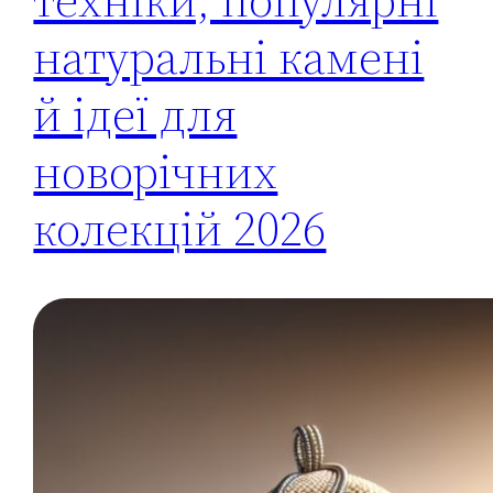
натуральні камені
й ідеї для
новорічних
колекцій 2026