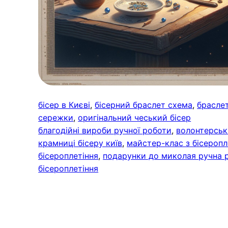
бісер в Києві
, 
бісерний браслет схема
, 
браслет
сережки
, 
оригінальний чеський бісер
благодійні вироби ручної роботи
, 
волонтерські
крамниці бісеру київ
, 
майстер-клас з бісеропл
бісероплетіння
, 
подарунки до миколая ручна 
бісероплетіння