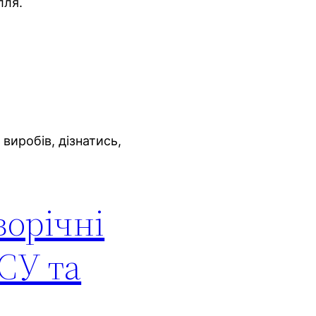
лля.
 виробів, дізнатись,
ворічні
СУ та