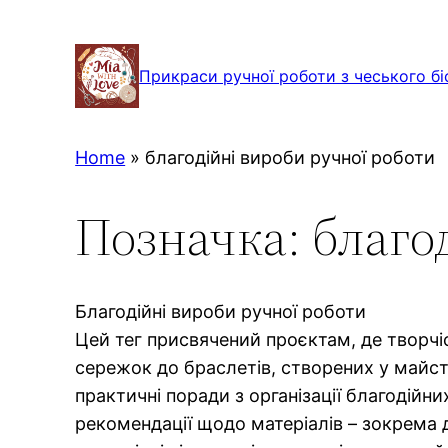
Перейти
до
Прикраси ручної роботи з чеського бі
вмісту
Home
»
благодійні вироби ручної роботи
Позначка:
благо
Благодійні вироби ручної роботи
Цей тег присвячений проєктам, де творчі
сережок до браслетів, створених у майст
практичні поради з організації благодійн
рекомендації щодо матеріалів – зокрема д