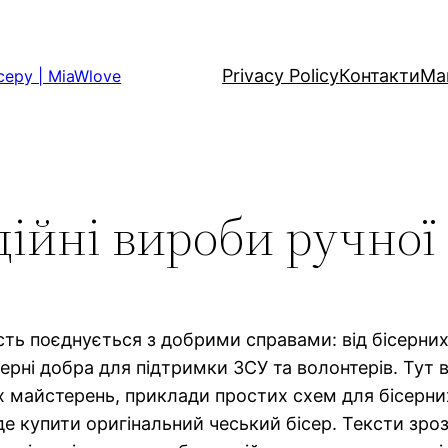
Privacy Policy
Контакти
Ма
серу | MiaWlove
дійні вироби ручної
сть поєднується з добрими справами: від бісерни
ерні добра для підтримки ЗСУ та волонтерів. Тут 
их майстерень, приклади простих схем для бісерних
е купити оригінальний чеський бісер. Тексти зроз