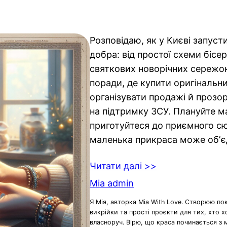
Розповідаю, як у Києві запус
добра: від простої схеми бісе
святкових новорічних сережо
поради, де купити оригінальни
організувати продажі й прозо
на підтримку ЗСУ. Плануйте м
приготуйтеся до приємного с
маленька прикраса може обʼє
Читати далі >>
Mia admin
Я Мія, авторка Mia With Love. Створюю по
викрійки та прості проєкти для тих, хто 
власноруч. Вірю, що краса починається з 