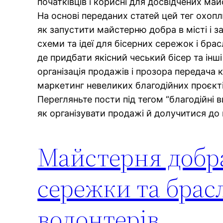
початківців і корисні для досвідчених май
На основі переданих статей цей тег охоплю
як запустити майстерню добра в місті і з
схеми та ідеї для бісерних сережок і брас
де придбати якісний чеський бісер та інші
організація продажів і прозора передача 
маркетинг невеликих благодійних проєктів
Перегляньте пости під тегом “благодійні в
як організувати продажі й долучитися до
Майстерня добра 
сережки та брас
волонтерів