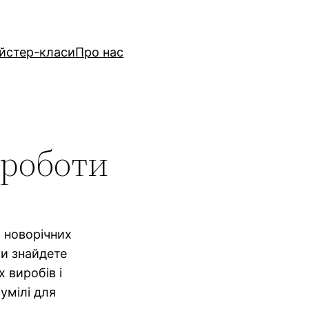
йстер-класи
Про нас
 роботи
х новорічних
ви знайдете
 виробів і
умілі для