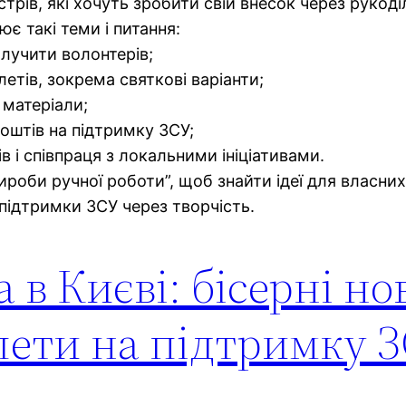
стрів, які хочуть зробити свій внесок через рукоді
є такі теми і питання:
алучити волонтерів;
летів, зокрема святкові варіанти;
 матеріали;
коштів на підтримку ЗСУ;
 і співпраця з локальними ініціативами.
ироби ручної роботи”, щоб знайти ідеї для власних
 підтримки ЗСУ через творчість.
в Києві: бісерні но
лети на підтримку З