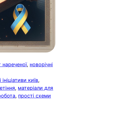
 нареченої
, 
новорічні
 ініціативи київ
, 
етіння
, 
матеріали для
робота
, 
прості схеми