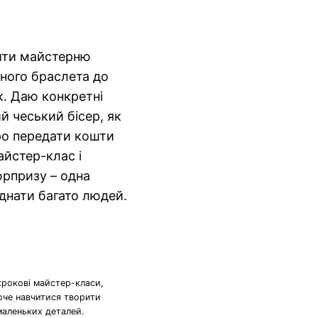
тити майстерню
рного браслета до
к. Даю конкретні
й чеський бісер, як
ро передати кошти
айстер-клас і
юрпризу – одна
днати багато людей.
крокові майстер-класи,
хоче навчитися творити
маленьких деталей.