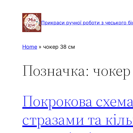
Перейти
до
Прикраси ручної роботи з чеського бі
вмісту
Home
»
чокер 38 см
Позначка:
чокер
Покрокова схема:
стразами та кіль