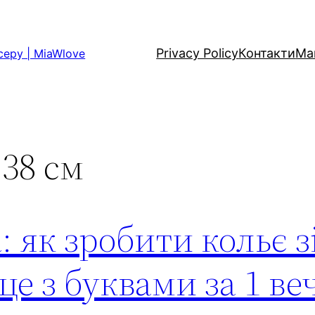
Privacy Policy
Контакти
Ма
серу | MiaWlove
 38 см
 як зробити кольє з
це з буквами за 1 ве