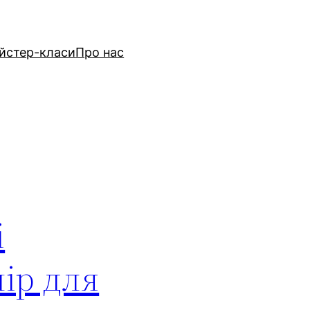
йстер-класи
Про нас
і
чір для