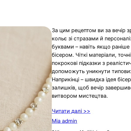
За цим рецептом ви за вечір з
кольє зі стразами й персоналі
буквами – навіть якщо раніше
бісером. Чіткі матеріали, точні
покрокові підказки з реаліст
допоможуть уникнути типови
Наприкінці – швидка ідея бісе
залишків, щоб вечір заверши
витвором мистецтва.
Читати далі >>
Mia admin