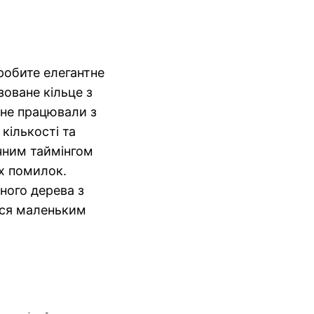
робите елегантне
зоване кільце з
 не працювали з
 кількості та
ичним таймінгом
х помилок.
рного дерева з
вся маленьким