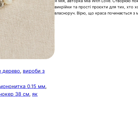
Я Мія, авторка Mia With Love. Створюю по
викрійки та прості проєкти для тих, хто 
власноруч. Вірю, що краса починається з 
е дерево
, 
вироби з
мононитка 0.15 мм
, 
чокер 38 см
, 
як