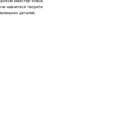
крокові майстер-класи,
хоче навчитися творити
маленьких деталей.