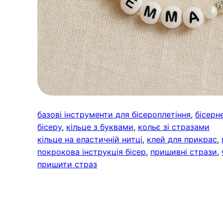
базові інструменти для бісероплетіння
, 
бісерн
бісеру
, 
кільце з буквами
, 
кольє зі стразами
кільце на еластичній нитці
, 
клей для прикрас
, 
покрокова інструкція бісер
, 
пришивні стрази
, 
пришити страз