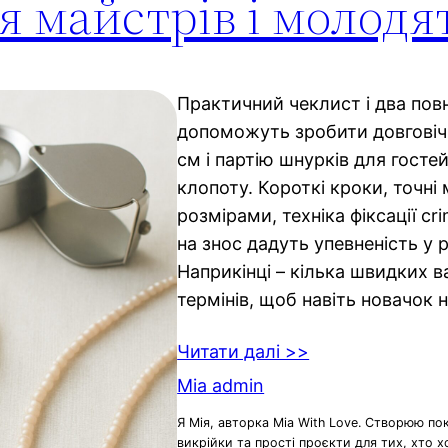
я майстрів і молодя
Практичний чеклист і два по
допоможуть зробити довговіч
см і партію шнурків для госте
клопоту. Короткі кроки, точні 
розмірами, техніка фіксації cri
на знос дадуть упевненість у р
Наприкінці – кілька швидких ва
термінів, щоб навіть новачок 
Читати далі >>
Mia admin
Я Мія, авторка Mia With Love. Створюю по
викрійки та прості проєкти для тих, хто 