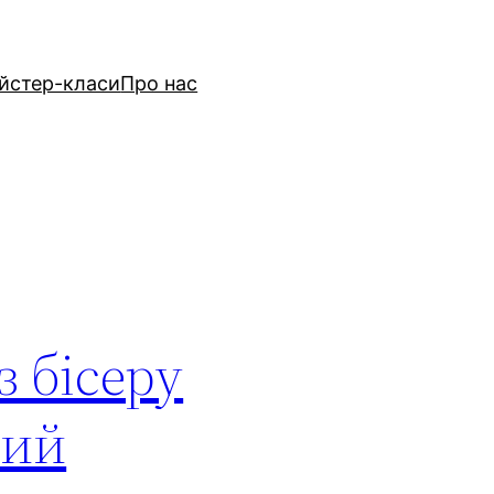
йстер-класи
Про нас
з бісеру
вий