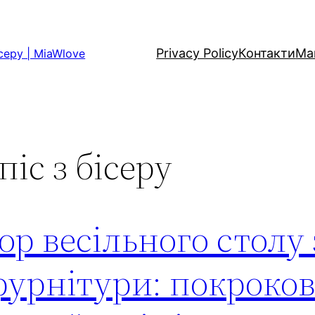
Privacy Policy
Контакти
Ма
серу | MiaWlove
іс з бісеру
р весільного столу 
фурнітури: покроко