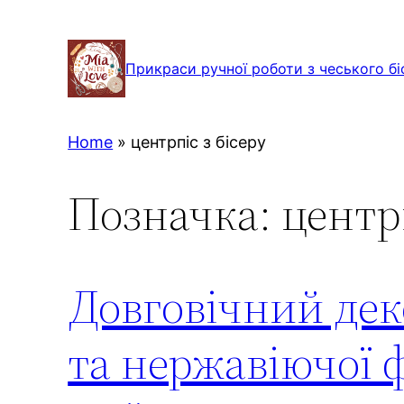
Перейти
до
Прикраси ручної роботи з чеського бі
вмісту
Home
»
центрпіс з бісеру
Позначка:
центрп
Довговічний деко
та нержавіючої 