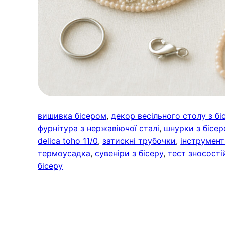
вишивка бісером
, 
декор весільного столу з бі
фурнітура з нержавіючої сталі
, 
шнурки з бісе
delica toho 11/0
, 
затискні трубочки
, 
інструмент
термоусадка
, 
сувеніри з бісеру
, 
тест зносості
бісеру