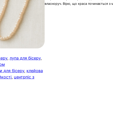
власноруч. Вірю, що краса починається з 
серу
, 
лупа для бісеру
, 
ром
и для бісеру
, 
клейова
йкості
, 
центрпіс з