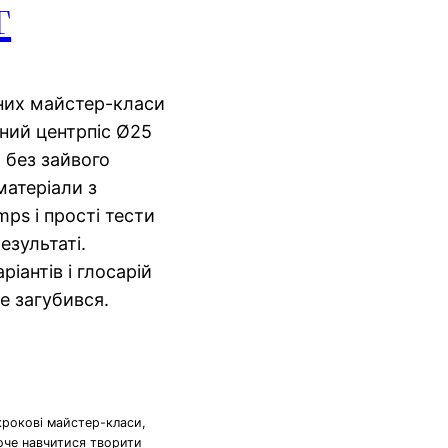
т
вних майстер-класи
ний центрпіс Ø25
й без зайвого
матеріали з
mps і прості тести
езультаті.
ріантів і глосарій
не загубився.
крокові майстер-класи,
хоче навчитися творити