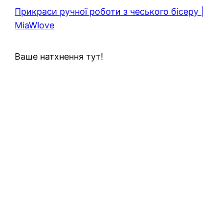
Прикраси ручної роботи з чеського бісеру |
MiaWlove
Ваше натхнення тут!