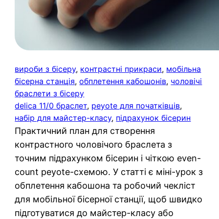
вироби з бісеру
, 
контрастні прикраси
, 
мобільна
бісерна станція
, 
обплетення кабошонів
, 
чоловічі
браслети з бісеру
delica 11/0 браслет
, 
peyote для початківців
, 
набір для майстер-класу
, 
підрахунок бісерин
Практичний план для створення
контрастного чоловічого браслета з
точним підрахунком бісерин і чіткою even-
count peyote-схемою. У статті є міні-урок з
обплетення кабошона та робочий чекліст
для мобільної бісерної станції, щоб швидко
підготуватися до майстер-класу або