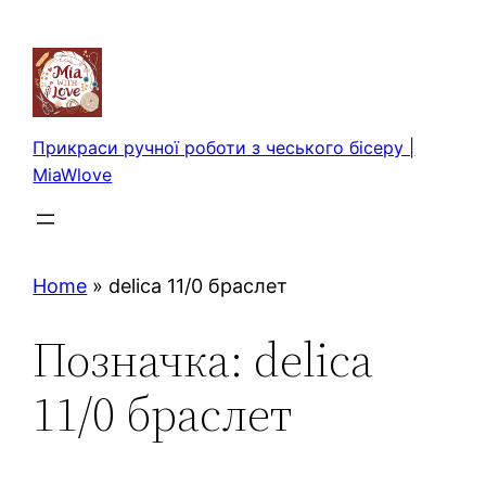
Перейти
до
вмісту
Прикраси ручної роботи з чеського бісеру |
MiaWlove
Home
»
delica 11/0 браслет
Позначка:
delica
11/0 браслет