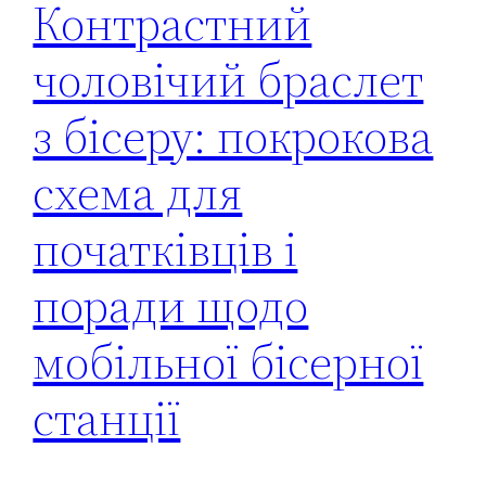
Контрастний
чоловічий браслет
з бісеру: покрокова
схема для
початківців і
поради щодо
мобільної бісерної
станції