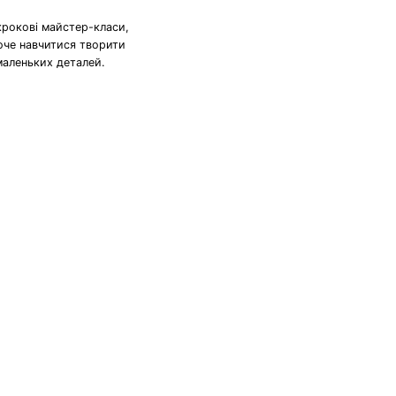
крокові майстер-класи,
хоче навчитися творити
маленьких деталей.