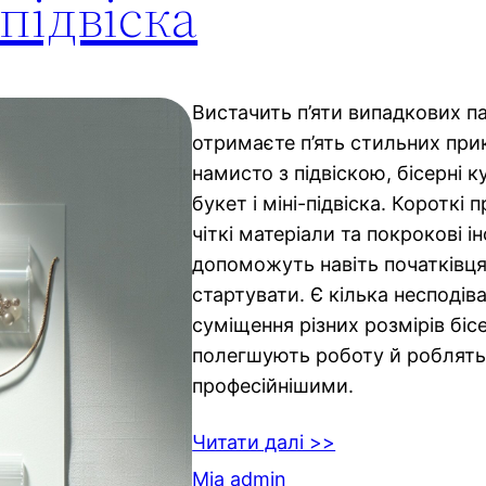
підвіска
Вистачить п’яти випадкових пак
отримаєте п’ять стильних при
намисто з підвіскою, бісерні к
букет і міні-підвіска. Короткі
чіткі матеріали та покрокові ін
допоможуть навіть початківц
стартувати. Є кілька несподі
суміщення різних розмірів бісе
полегшують роботу й роблять
професійнішими.
Читати далі >>
Mia admin