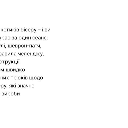
етиків бісеру – і ви
крас за один сеанс:
улі, шеврон-патч,
 правила челенджу,
струкції
ям швидко
ваних трюків щодо
ру, які значно
 вироби