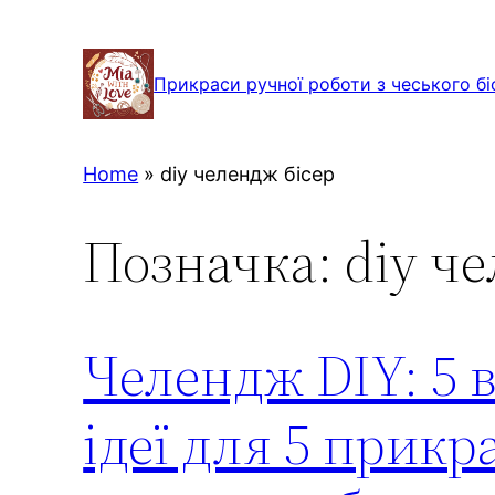
Перейти
до
Прикраси ручної роботи з чеського бі
вмісту
Home
»
diy челендж бісер
Позначка:
diy ч
Челендж DIY: 5 в
ідеї для 5 прикра