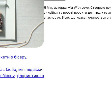
Я Мія, авторка Mia With Love. Створюю по
викрійки та прості проєкти для тих, хто 
власноруч. Вірю, що краса починається з 
укети з бісеру
, 
ас бісер
, 
міні підвіски
з бісеру
, 
флористика з