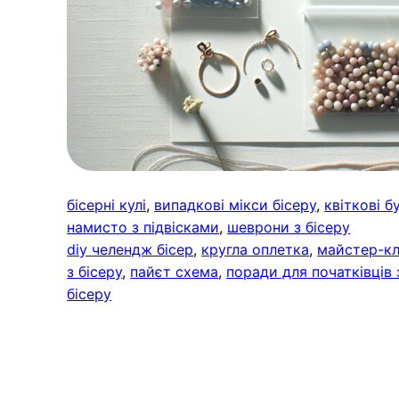
бісерні кулі
, 
випадкові мікси бісеру
, 
квіткові б
намисто з підвісками
, 
шеврони з бісеру
diy челендж бісер
, 
кругла оплетка
, 
майстер-кл
з бісеру
, 
пайєт схема
, 
поради для початківців 
бісеру