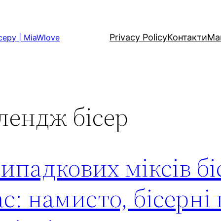
Privacy Policy
Контакти
Ма
серу | MiaWlove
елендж бісер
ипадкових міксів бі
с: намисто, бісерні 