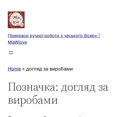
Перейти
до
вмісту
Прикраси ручної роботи з чеського бісеру |
MiaWlove
Home
»
догляд за виробами
Позначка:
догляд за
виробами