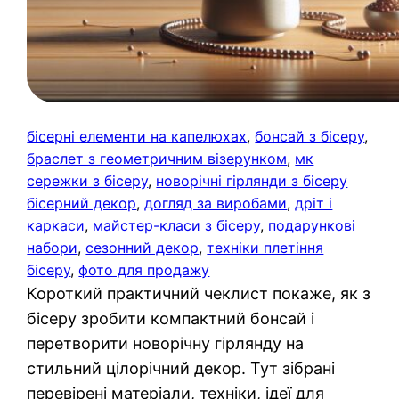
бісерні елементи на капелюхах
, 
бонсай з бісеру
, 
браслет з геометричним візерунком
, 
мк
сережки з бісеру
, 
новорічні гірлянди з бісеру
бісерний декор
, 
догляд за виробами
, 
дріт і
каркаси
, 
майстер-класи з бісеру
, 
подарункові
набори
, 
сезонний декор
, 
техніки плетіння
бісеру
, 
фото для продажу
Короткий практичний чеклист покаже, як з
бісеру зробити компактний бонсай і
перетворити новорічну гірлянду на
стильний цілорічний декор. Тут зібрані
перевірені матеріали, техніки, ідеї для