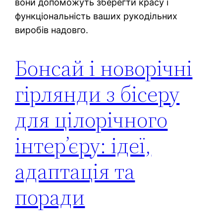
вони допоможуть зберегти красу і
функціональність ваших рукодільних
виробів надовго.
Бонсай і новорічні
гірлянди з бісеру
для цілорічного
інтер’єру: ідеї,
адаптація та
поради