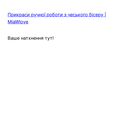
Прикраси ручної роботи з чеського бісеру |
MiaWlove
Ваше натхнення тут!