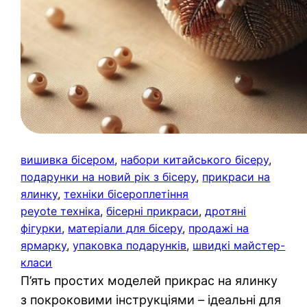
вишивка бісером
, 
набори китайського бісеру
, 
подарунки на новий рік з бісеру
, 
прикраси на
ялинку
, 
техніки бісероплетіння
peyote техніка
, 
бісерні прикраси
, 
дротяні
фігурки
, 
матеріали для бісеру
, 
продажі на
ярмарку
, 
упаковка подарунків
, 
швидкі майстер-
класи
П’ять простих моделей прикрас на ялинку
з покроковими інструкціями – ідеальні для