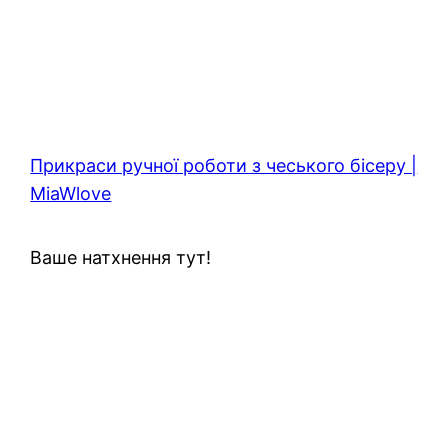
Прикраси ручної роботи з чеського бісеру |
MiaWlove
Ваше натхнення тут!