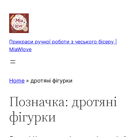
Перейти
до
вмісту
Прикраси ручної роботи з чеського бісеру |
MiaWlove
Home
»
дротяні фігурки
Позначка:
дротяні
фігурки