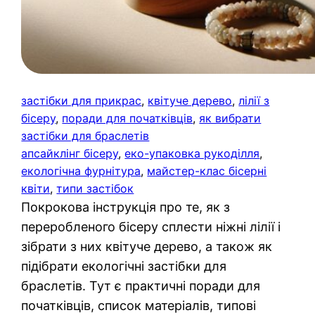
застібки для прикрас
, 
квітуче дерево
, 
лілії з
бісеру
, 
поради для початківців
, 
як вибрати
застібки для браслетів
апсайклінг бісеру
, 
еко-упаковка рукоділля
, 
екологічна фурнітура
, 
майстер-клас бісерні
квіти
, 
типи застібок
Покрокова інструкція про те, як з
переробленого бісеру сплести ніжні лілії і
зібрати з них квітуче дерево, а також як
підібрати екологічні застібки для
браслетів. Тут є практичні поради для
початківців, список матеріалів, типові