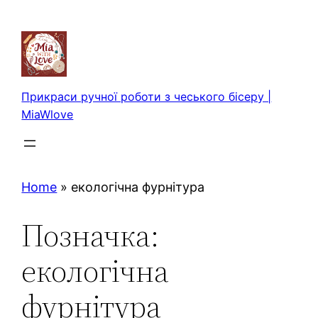
Перейти
до
вмісту
Прикраси ручної роботи з чеського бісеру |
MiaWlove
Home
»
екологічна фурнітура
Позначка:
екологічна
фурнітура