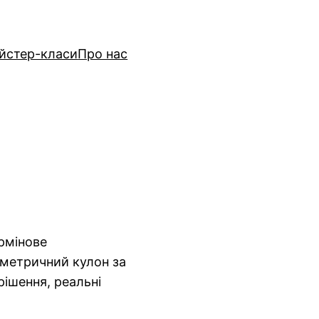
йстер-класи
Про нас
ермінове
ометричний кулон за
рішення, реальні