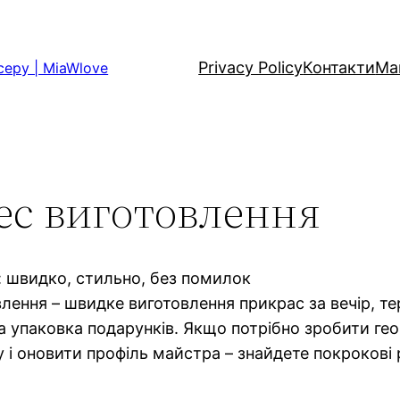
Privacy Policy
Контакти
Ма
серу | MiaWlove
ес виготовлення
: швидко, стильно, без помилок
влення – швидке виготовлення прикрас за вечір, т
а упаковка подарунків. Якщо потрібно зробити ге
у і оновити профіль майстра – знайдете покрокові 