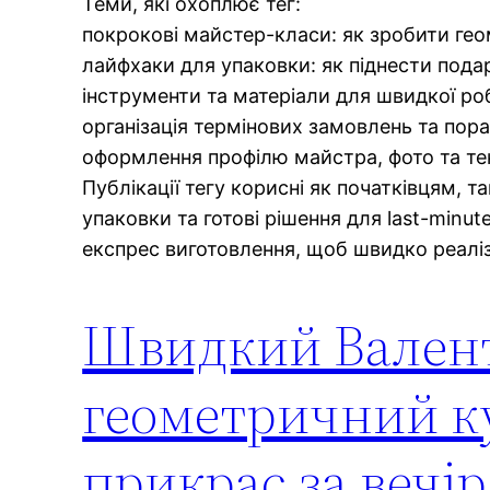
Теми, які охоплює тег:
покрокові майстер-класи: як зробити геом
лайфхаки для упаковки: як піднести пода
інструменти та матеріали для швидкої роб
організація термінових замовлень та пор
оформлення профілю майстра, фото та тек
Публікації тегу корисні як початківцям, 
упаковки та готові рішення для last-minut
експрес виготовлення, щоб швидко реаліз
Швидкий Валент
геометричний ку
прикрас за вечі