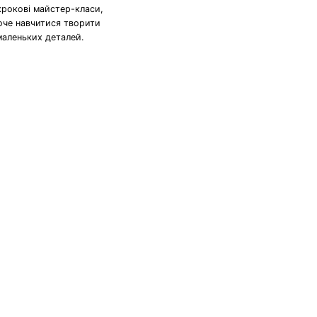
крокові майстер-класи,
хоче навчитися творити
маленьких деталей.