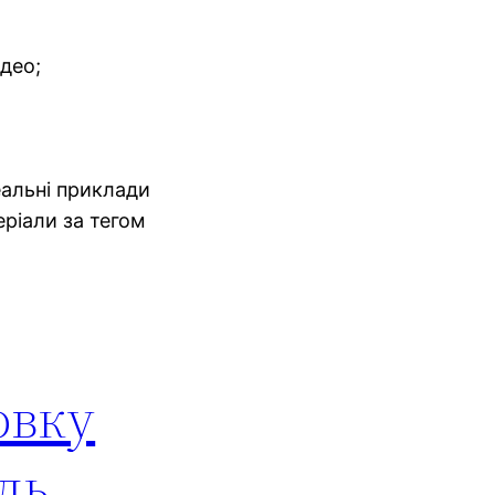
део;
еальні приклади
еріали за тегом
овку
ль