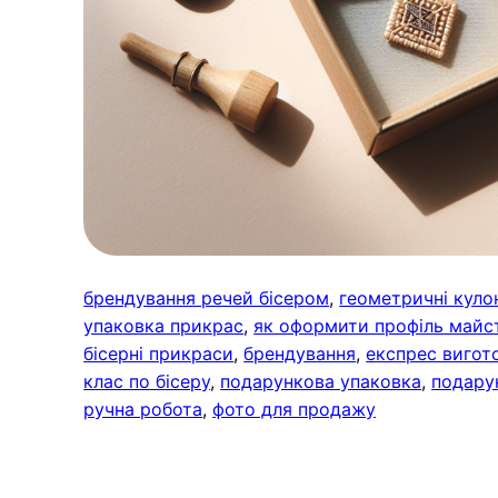
брендування речей бісером
, 
геометричні куло
упаковка прикрас
, 
як оформити профіль майс
бісерні прикраси
, 
брендування
, 
експрес вигот
клас по бісеру
, 
подарункова упаковка
, 
подару
ручна робота
, 
фото для продажу