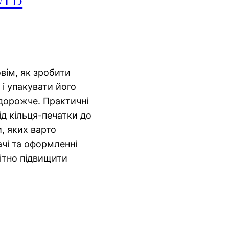
овім, як зробити
і упакувати його
дорожче. Практичні
ід кільця-печатки до
и, яких варто
ачі та оформленні
ітно підвищити