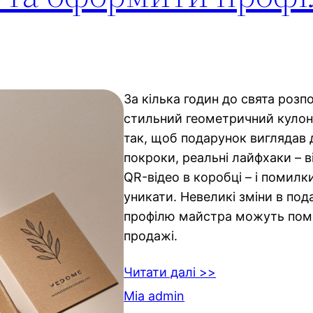
За кілька годин до свята розп
стильний геометричний кулон 
так, щоб подарунок виглядав 
покроки, реальні лайфхаки – в
QR-відео в коробці – і помилк
уникати. Невеликі зміни в под
профілю майстра можуть пом
продажі.
Читати далі >>
Mia admin