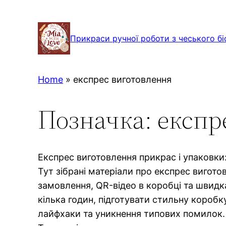
Перейти
до
Прикраси ручної роботи з чеського бі
вмісту
Home
»
експрес виготовлення
Позначка:
експр
Експрес виготовлення прикрас і упаковки
Тут зібрані матеріали про експрес вигото
замовлення, QR-відео в коробці та швидк
кілька годин, підготувати стильну коробк
лайфхаки та уникнення типових помилок.