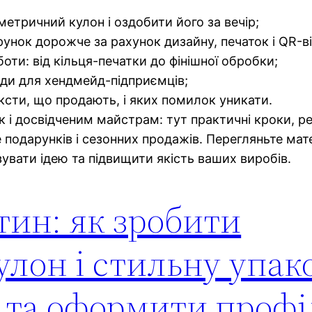
етричний кулон і оздобити його за вечір;
рунок дорожче за рахунок дизайну, печаток і QR-ві
оти: від кільця-печатки до фінішної обробки;
ади для хендмейд-підприємців;
сти, що продають, і яких помилок уникати.
так і досвідченим майстрам: тут практичні кроки, р
e подарунків і сезонних продажів. Перегляньте мат
увати ідею та підвищити якість ваших виробів.
ин: як зробити
лон і стильну упак
р та оформити профі