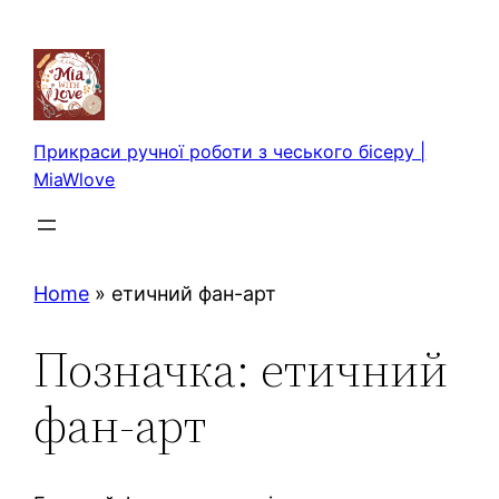
Перейти
до
вмісту
Прикраси ручної роботи з чеського бісеру |
MiaWlove
Home
»
етичний фан-арт
Позначка:
етичний
фан-арт