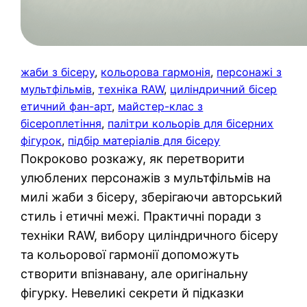
жаби з бісеру
, 
кольорова гармонія
, 
персонажі з
мультфільмів
, 
техніка RAW
, 
циліндричний бісер
етичний фан-арт
, 
майстер-клас з
бісероплетіння
, 
палітри кольорів для бісерних
фігурок
, 
підбір матеріалів для бісеру
Покроково розкажу, як перетворити
улюблених персонажів з мультфільмів на
милі жаби з бісеру, зберігаючи авторський
стиль і етичні межі. Практичні поради з
техніки RAW, вибору циліндричного бісеру
та кольорової гармонії допоможуть
створити впізнавану, але оригінальну
фігурку. Невеликі секрети й підказки