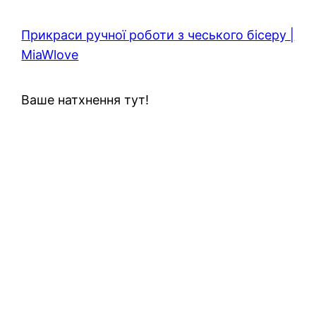
Прикраси ручної роботи з чеського бісеру |
MiaWlove
Ваше натхнення тут!