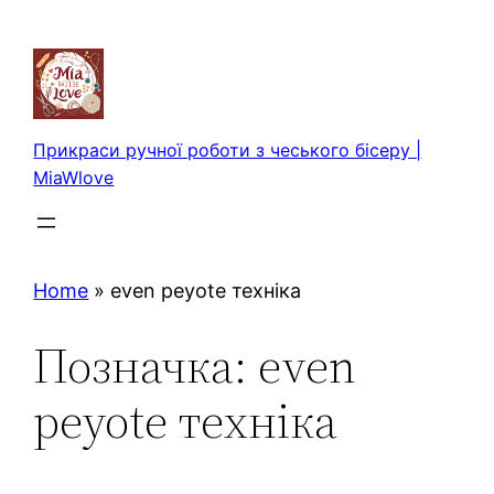
Перейти
до
вмісту
Прикраси ручної роботи з чеського бісеру |
MiaWlove
Home
»
even peyote техніка
Позначка:
even
peyote техніка