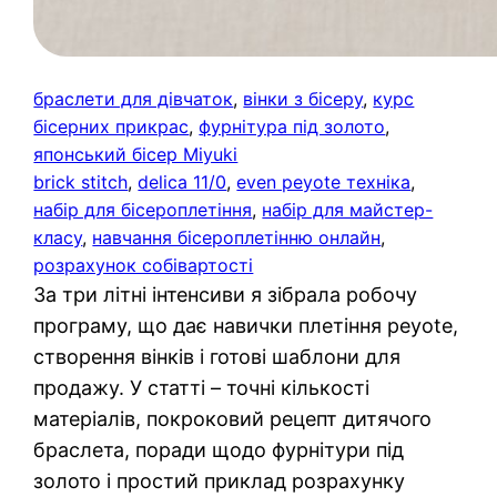
браслети для дівчаток
, 
вінки з бісеру
, 
курс
бісерних прикрас
, 
фурнітура під золото
, 
японський бісер Miyuki
brick stitch
, 
delica 11/0
, 
even peyote техніка
, 
набір для бісероплетіння
, 
набір для майстер-
класу
, 
навчання бісероплетінню онлайн
, 
розрахунок собівартості
За три літні інтенсиви я зібрала робочу
програму, що дає навички плетіння peyote,
створення вінків і готові шаблони для
продажу. У статті – точні кількості
матеріалів, покроковий рецепт дитячого
браслета, поради щодо фурнітури під
золото і простий приклад розрахунку