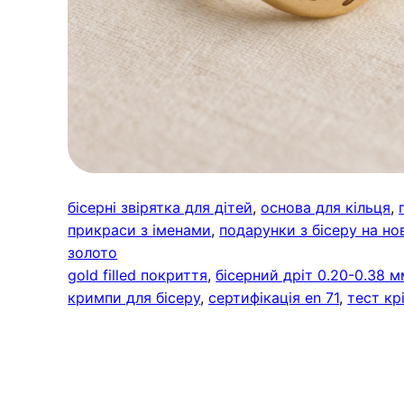
бісерні звірятка для дітей
, 
основа для кільця
, 
прикраси з іменами
, 
подарунки з бісеру на но
золото
gold filled покриття
, 
бісерний дріт 0.20-0.38 м
кримпи для бісеру
, 
сертифікація en 71
, 
тест кр