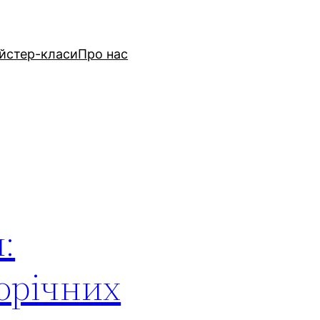
йстер-класи
Про нас
:
ворічних