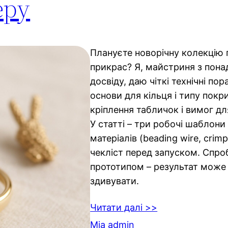
еру
Плануєте новорічну колекцію 
прикрас? Я, майстриня з пон
досвіду, даю чіткі технічні пор
основи для кільця і типу покр
кріплення табличок і вимог дл
У статті – три робочі шаблони
матеріалів (beading wire, crim
чекліст перед запуском. Спро
прототипом – результат може
здивувати.
Читати далі >>
Mia admin