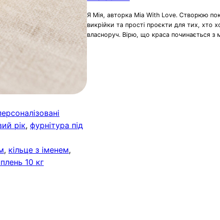
Я Мія, авторка Mia With Love. Створюю по
викрійки та прості проєкти для тих, хто 
власноруч. Вірю, що краса починається з 
персоналізовані
вий рік
, 
фурнітура під
м
, 
кільце з іменем
, 
іплень 10 кг