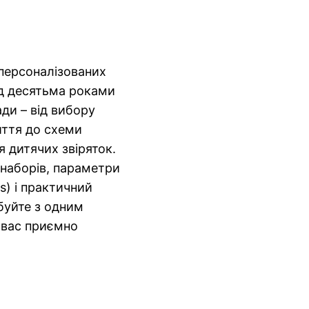
персоналізованих
ад десятьма роками
ади – від вибору
иття до схеми
я дитячих звіряток.
 наборів, параметри
ps) і практичний
буйте з одним
 вас приємно