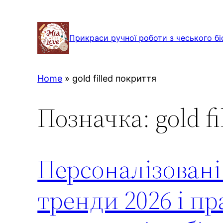
Перейти
до
Прикраси ручної роботи з чеського бі
вмісту
Home
»
gold filled покриття
Позначка:
gold f
Персоналізовані
тренди 2026 і пр