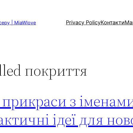
Privacy Policy
Контакти
Ма
серу | MiaWlove
illed покриття
 прикраси з іменами
актичні ідеї для но