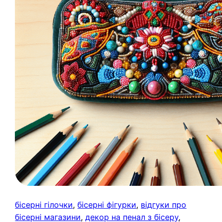
бісерні гілочки
, 
бісерні фігурки
, 
відгуки про
бісерні магазини
, 
декор на пенал з бісеру
, 