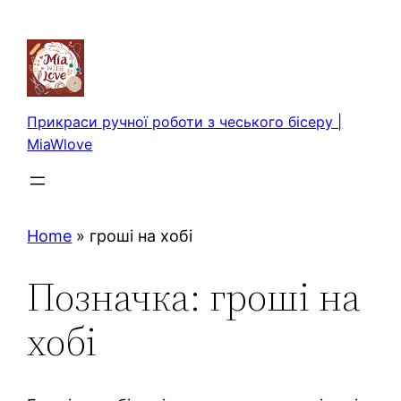
Перейти
до
вмісту
Прикраси ручної роботи з чеського бісеру |
MiaWlove
Home
»
гроші на хобі
Позначка:
гроші на
хобі