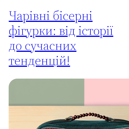
Чарівні бісерні
фігурки: від історії
до сучасних
тенденцій!