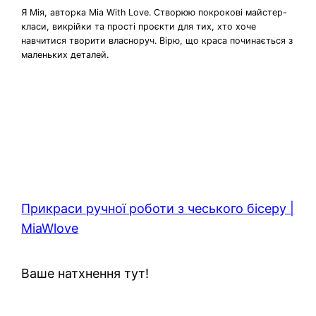
Я Мія, авторка Mia With Love. Створюю покрокові майстер-
класи, викрійки та прості проєкти для тих, хто хоче
навчитися творити власноруч. Вірю, що краса починається з
маленьких деталей.
Прикраси ручної роботи з чеського бісеру |
MiaWlove
Ваше натхнення тут!