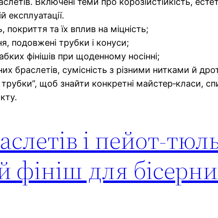
слетів. Включені теми про корозійстійкість, естет
й експлуатації.
, покриття та їх вплив на міцність;
я, подовжені трубки і конуси;
абких фінішів при щоденному носінні;
их браслетів, сумісність з різними нитками й дро
і трубки”, щоб знайти конкретні майстер‑класи, спи
кту.
аслетів і пейот-тюл
й фініш для бісерн