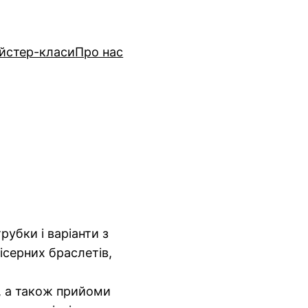
йстер-класи
Про нас
рубки і варіанти з
бісерних браслетів,
у, а також прийоми