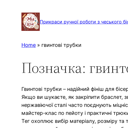
Перейти
до
Прикраси ручної роботи з чеського бі
вмісту
Home
»
гвинтові трубки
Позначка:
гвинт
Гвинтові трубки – надійний фініш для біс
Якщо ви шукаєте, як закріпити браслет, зв
нержавіючої сталі часто поєднують міцніст
майстер-клас по пейоту і практичні трюки 
Тег охоплює вибір матеріалу, розміру та 