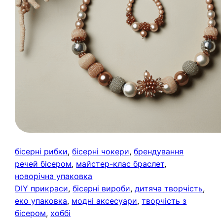
бісерні рибки
, 
бісерні чокери
, 
брендування
речей бісером
, 
майстер-клас браслет
, 
новорічна упаковка
DIY прикраси
, 
бісерні вироби
, 
дитяча творчість
, 
еко упаковка
, 
модні аксесуари
, 
творчість з
бісером
, 
хоббі