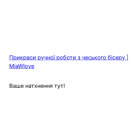
Прикраси ручної роботи з чеського бісеру |
MiaWlove
Ваше натхнення тут!