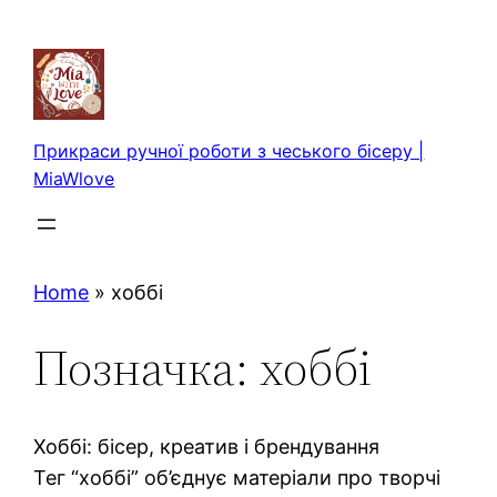
Перейти
до
вмісту
Прикраси ручної роботи з чеського бісеру |
MiaWlove
Home
»
хоббі
Позначка:
хоббі
Хоббі: бісер, креатив і брендування
Тег “хоббі” об’єднує матеріали про творчі