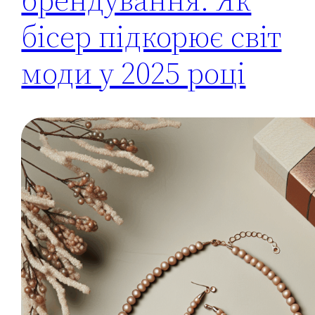
бісер підкорює світ
моди у 2025 році