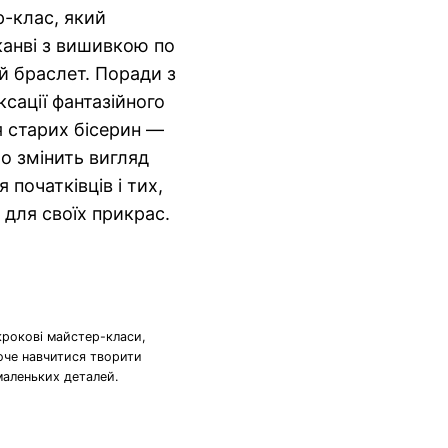
-клас, який
канві з вишивкою по
й браслет. Поради з
ксації фантазійного
я старих бісерин —
о змінить вигляд
 початківців і тих,
 для своїх прикрас.
крокові майстер-класи,
хоче навчитися творити
маленьких деталей.