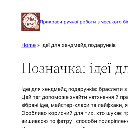
Перейти
до
Прикраси ручної роботи з чеського бі
вмісту
Home
»
ідеї для хендмейд подарунків
Позначка:
ідеї 
Ідеї для хендмейд подарунків: браслети з
Цей тег допоможе знайти натхнення й пра
зібрані ідеї, майстер-класи та лайфхаки,
Особливо корисний для тих, хто шукає про
вишивкою по фетру і способи прикріпленн