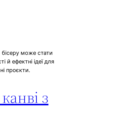
з бісеру може стати
 й ефектні ідеї для
ні проєкти.
 канві з