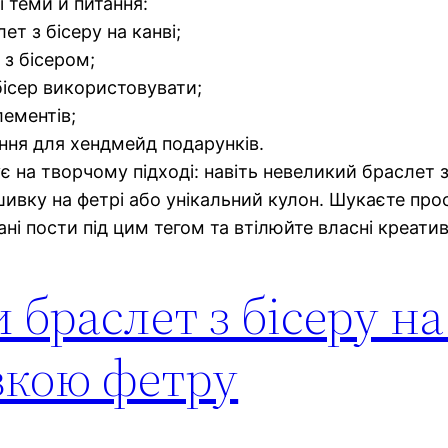
і теми й питання:
т з бісеру на канві;
 з бісером;
і бісер використовувати;
лементів;
ення для хендмейд подарунків.
є на творчому підході: навіть невеликий браслет 
ку на фетрі або унікальний кулон. Шукаєте прості
ні пости під цим тегом та втілюйте власні креатив
 браслет з бісеру на
вкою фетру