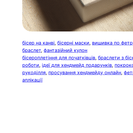
бісер на канві
, 
бісерні маски
, 
вишивка по фетр
браслет
, 
фантазійний кулон
бісероплетіння для початківців
, 
браслети з біс
роботи
, 
ідеї для хендмейд подарунків
, 
покроко
рукоділля
, 
просування хендмейду онлайн
, 
фет
аплікації