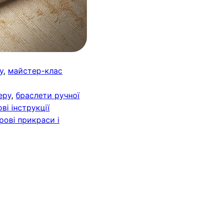
у
, 
майстер-клас
еру
, 
браслети ручної
ві інструкції
рові прикраси і