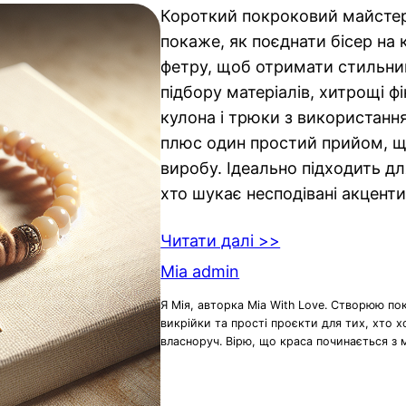
Короткий покроковий майстер
покаже, як поєднати бісер на 
фетру, щоб отримати стильни
підбору матеріалів, хитрощі фі
кулона і трюки з використанн
плюс один простий прийом, щ
виробу. Ідеально підходить для
хто шукає несподівані акценти
Читати далі >>
Mia admin
Я Мія, авторка Mia With Love. Створюю по
викрійки та прості проєкти для тих, хто 
власноруч. Вірю, що краса починається з 