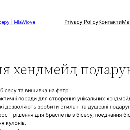
Privacy Policy
Контакти
Ма
серу | MiaWlove
для хендмейд подару
 бісеру та вишивка на фетрі
ктичні поради для створення унікальних хендмейд
 які дозволяють зробити стильні та душевні подару
сті рішення для браслетів з бісеру, поєднання біс
я кулонів.