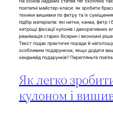
На основі наданих статей тег охоплює так
поетапні майстер-класи: як зробити брасле
техніки вишивки по фетру та їх суміщення
підбір матеріалів: які нитки, канва, фетр 
хитрощі фіксації кулонів і декоративних е
реанімація старих бісерин і економні ріш
Текст подає практичні поради й наголошу
особливим подарунком, якщо додати вишив
хендмейд подарунків? Перегляньте пов’яза
Як легко зробити
кулоном і виши