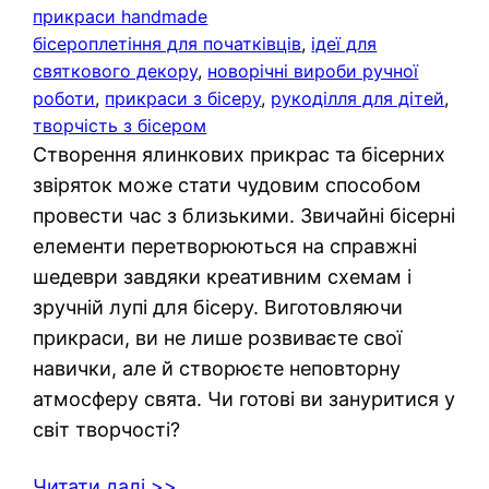
прикраси handmade
бісероплетіння для початківців
, 
ідеї для
святкового декору
, 
новорічні вироби ручної
роботи
, 
прикраси з бісеру
, 
рукоділля для дітей
, 
творчість з бісером
Створення ялинкових прикрас та бісерних
звіряток може стати чудовим способом
провести час з близькими. Звичайні бісерні
елементи перетворюються на справжні
шедеври завдяки креативним схемам і
зручній лупі для бісеру. Виготовляючи
прикраси, ви не лише розвиваєте свої
навички, але й створюєте неповторну
атмосферу свята. Чи готові ви зануритися у
світ творчості?
Читати далі >>