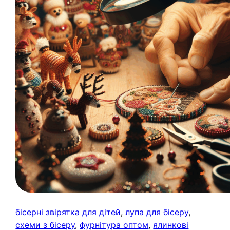
бісерні звірятка для дітей
, 
лупа для бісеру
, 
схеми з бісеру
, 
фурнітура оптом
, 
ялинкові