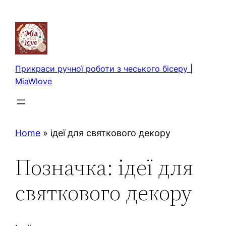
Перейти
до
вмісту
Прикраси ручної роботи з чеського бісеру |
MiaWlove
Home
»
ідеї для святкового декору
Позначка:
ідеї для
святкового декору