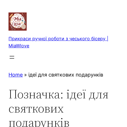
Перейти
до
вмісту
Прикраси ручної роботи з чеського бісеру |
MiaWlove
Home
»
ідеї для святкових подарунків
Позначка:
ідеї для
святкових
подарунків