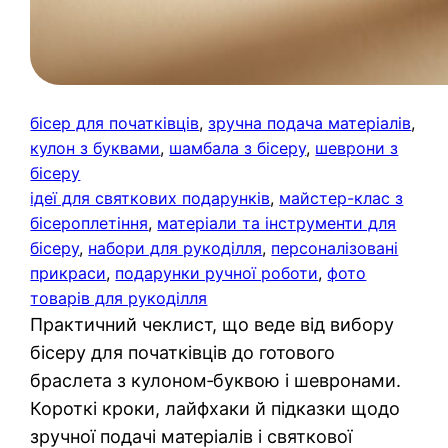
бісер для початківців
, 
зручна подача матеріалів
, 
кулон з буквами
, 
шамбала з бісеру
, 
шеврони з
бісеру
ідеї для святкових подарунків
, 
майстер-клас з
бісероплетіння
, 
матеріали та інструменти для
бісеру
, 
набори для рукоділля
, 
персоналізовані
прикраси
, 
подарунки ручної роботи
, 
фото
товарів для рукоділля
Практичний чеклист, що веде від вибору
бісеру для початківців до готового
браслета з кулоном‑буквою і шевронами.
Короткі кроки, лайфхаки й підказки щодо
зручної подачі матеріалів і святкової