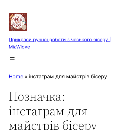
Перейти
до
вмісту
Прикраси ручної роботи з чеського бісеру |
MiaWlove
Home
»
інстаграм для майстрів бісеру
Позначка:
інстаграм для
майстрів бісеру