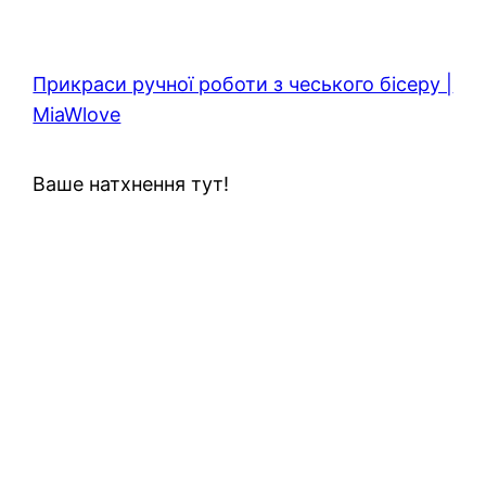
Прикраси ручної роботи з чеського бісеру |
MiaWlove
Ваше натхнення тут!