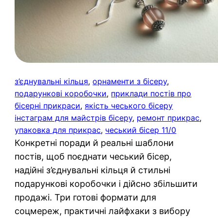
з’єднувальні кільця
, 
орнаменти з бісеру
, 
подарункові коробочки
, 
приклади постів про
бісерні прикраси
, 
якість чеського бісеру
інстаграм для майстрів бісеру
, 
ремонт прикрас
, 
упаковка для прикрас
, 
чеський бісер 11/0
Конкретні поради й реальні шаблони
постів, щоб поєднати чеський бісер,
надійні з’єднувальні кільця й стильні
подарункові коробочки і дійсно збільшити
продажі. Три готові формати для
соцмереж, практичні лайфхаки з вибору