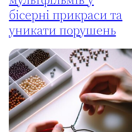
бісерні прикраси та
уникати порушень