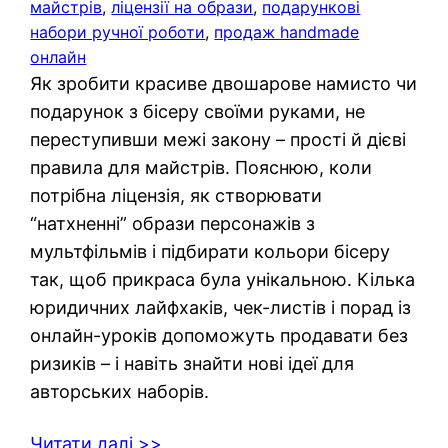
майстрів
, 
ліцензії на образи
, 
подарункові
набори ручної роботи
, 
продаж handmade
онлайн
Як зробити красиве двошарове намисто чи
подарунок з бісеру своїми руками, не
переступивши межі закону – прості й дієві
правила для майстрів. Пояснюю, коли
потрібна ліцензія, як створювати
“натхненні” образи персонажів з
мультфільмів і підбирати кольори бісеру
так, щоб прикраса була унікальною. Кілька
юридичних лайфхаків, чек-листів і порад із
онлайн-уроків допоможуть продавати без
ризиків – і навіть знайти нові ідеї для
авторських наборів.
Читати далі >>