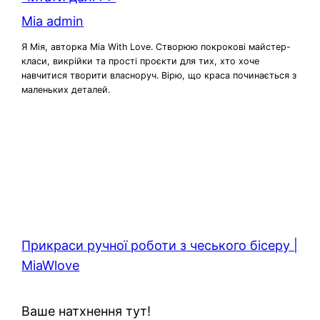
Mia admin
Я Мія, авторка Mia With Love. Створюю покрокові майстер-
класи, викрійки та прості проєкти для тих, хто хоче
навчитися творити власноруч. Вірю, що краса починається з
маленьких деталей.
Прикраси ручної роботи з чеського бісеру |
MiaWlove
Ваше натхнення тут!