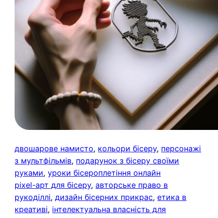
двошарове намисто
, 
кольори бісеру
, 
персонажі
з мультфільмів
, 
подарунок з бісеру своїми
руками
, 
уроки бісероплетіння онлайн
pixel-арт для бісеру
, 
авторське право в
рукоділлі
, 
дизайн бісерних прикрас
, 
етика в
креативі
, 
інтелектуальна власність для