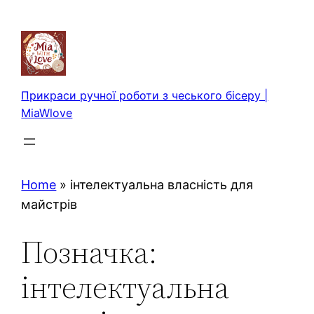
Перейти
до
вмісту
Прикраси ручної роботи з чеського бісеру |
MiaWlove
Home
»
інтелектуальна власність для
майстрів
Позначка:
інтелектуальна