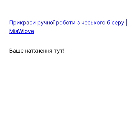
Прикраси ручної роботи з чеського бісеру |
MiaWlove
Ваше натхнення тут!