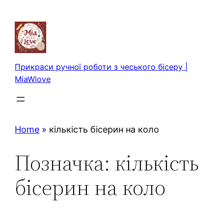
Перейти
до
вмісту
Прикраси ручної роботи з чеського бісеру |
MiaWlove
Home
»
кількість бісерин на коло
Позначка:
кількість
бісерин на коло