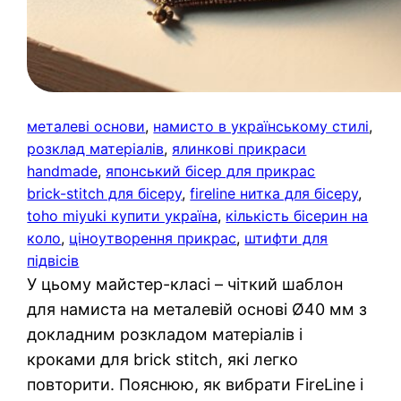
металеві основи
, 
намисто в українському стилі
, 
розклад матеріалів
, 
ялинкові прикраси
handmade
, 
японський бісер для прикрас
brick-stitch для бісеру
, 
fireline нитка для бісеру
, 
toho miyuki купити україна
, 
кількість бісерин на
коло
, 
ціноутворення прикрас
, 
штифти для
підвісів
У цьому майстер-класі – чіткий шаблон
для намиста на металевій основі Ø40 мм з
докладним розкладом матеріалів і
кроками для brick stitch, які легко
повторити. Пояснюю, як вибрати FireLine і