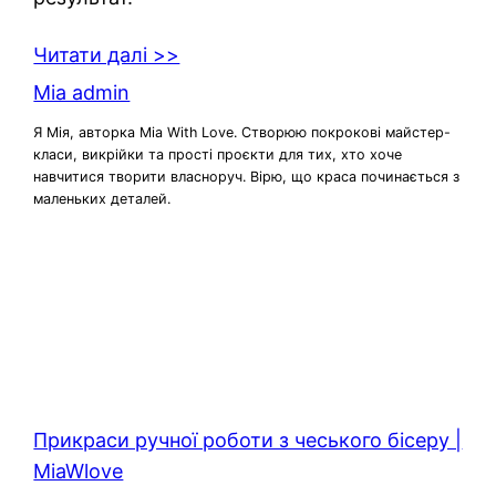
Читати далі >>
Mia admin
Я Мія, авторка Mia With Love. Створюю покрокові майстер-
класи, викрійки та прості проєкти для тих, хто хоче
навчитися творити власноруч. Вірю, що краса починається з
маленьких деталей.
Прикраси ручної роботи з чеського бісеру |
MiaWlove