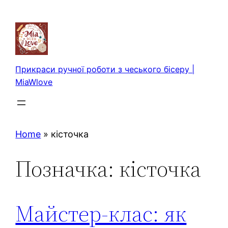
Перейти
до
вмісту
Прикраси ручної роботи з чеського бісеру |
MiaWlove
Home
»
кісточка
Позначка:
кісточка
Майстер-клас: як