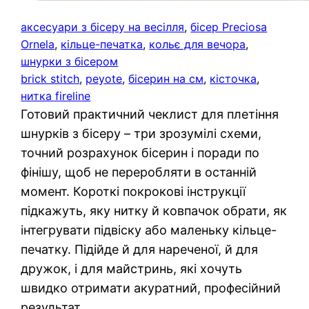
аксесуари з бісеру на весілля
, 
бісер Preciosa
Ornela
, 
кільце-печатка
, 
кольє для вечора
, 
шнурки з бісером
brick stitch
, 
peyote
, 
бісерин на см
, 
кісточка
, 
нитка fireline
Готовий практичний чеклист для плетіння
шнурків з бісеру – три зрозумілі схеми,
точний розрахунок бісерин і поради по
фінішу, щоб не переробляти в останній
момент. Короткі покрокові інструкції
підкажуть, яку нитку й ковпачок обрати, як
інтегрувати підвіску або маленьку кільце-
печатку. Підійде й для нареченої, й для
дружок, і для майстринь, які хочуть
швидко отримати акуратний, професійний
результат.