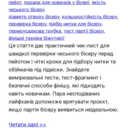
пейот
, 
поради для новачків у бісері
, 
якість
чеського бісеру
діаметр отвору бісеру
, 
кольоростійкість бісеру
, 
перевірка бісеру
, 
підбір нитки для бісеру
, 
термоусадкова трубка
, 
тест партії бісеру
, 
фінішні техніки біжутерії
Ця стаття дає практичний чек-лист для
швидкої перевірки чеського бісеру перед
пейотом і чіткі кроки для підбору нитки та
обіймачів під підвіски. Знайдете
вимірювальні тести, тест-фрагмент і
безпечні способи фінішу, які підходять
навіть новачкам. Пара несподіваних
лайфхаків допоможе врятувати проєкт,
якщо партія бісеру виявиться неідеальною.
Читати далі >>