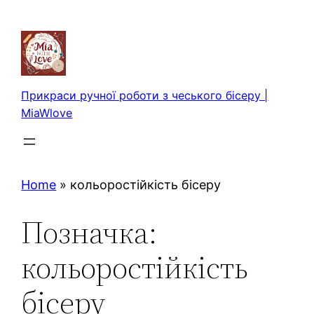
Перейти
до
вмісту
Прикраси ручної роботи з чеського бісеру |
MiaWlove
Home
»
кольоростійкість бісеру
Позначка:
кольоростійкість
бісеру