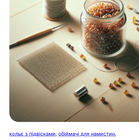
кольє з підвісками
, 
обіймачі для намистин
, 