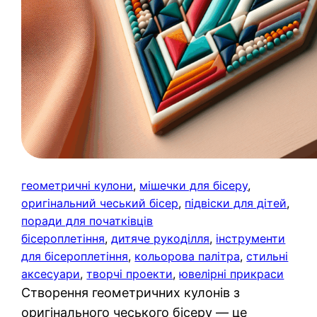
геометричні кулони
, 
мішечки для бісеру
, 
оригінальний чеський бісер
, 
підвіски для дітей
, 
поради для початківців
бісероплетіння
, 
дитяче рукоділля
, 
інструменти
для бісероплетіння
, 
кольорова палітра
, 
стильні
аксесуари
, 
творчі проекти
, 
ювелірні прикраси
Створення геометричних кулонів з
оригінального чеського бісеру — це