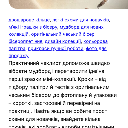
двошарове кільце
, 
легкі схеми для новачків
, 
м’які іграшки з бісеру
, 
мудборд для нових
колекцій
, 
оригінальний чеський бісер
бісероплетіння
, 
дизайн колекції
, 
кольорова
палітра
, 
прикраси ручної роботи
, 
фото для
продажу
Практичний чеклист допоможе швидко
зібрати мудборд і перетворити ідеї на
перші зразки міні-колекції. Кроки – від
підбору палітри й тестів з оригінальним
чеським бісером до фотоплану й упаковки
– короткі, застосовні й перевірені на
практиці. Навіть якщо ви робите прості
схеми для новачків, знайдете кілька
трюків, які зроблять вироби помітнішими.