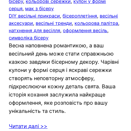
бісеру
, 
кольорові сережки
, 
кулон у формі
серця
, 
мак з бісеру
DIY весільні прикраси
, 
бісероплетіння
, 
весільні
аксесуари
, 
весільні тренди
, 
кольорова палітра
, 
натхнення для весілля
, 
оформлення весіль
, 
символіка бісеру
Весна наповнена романтикою, а ваш
весільний день може стати справжньою
казкою завдяки бісерному декору. Чарівні
кулони у формі серця і яскраві сережки
створять неповторну атмосферу,
підкреслюючи кожну деталь свята. Ваша
історія кохання заслужила найкраще
оформлення, яке розповість про вашу
унікальність та стиль.
Читати далі >>