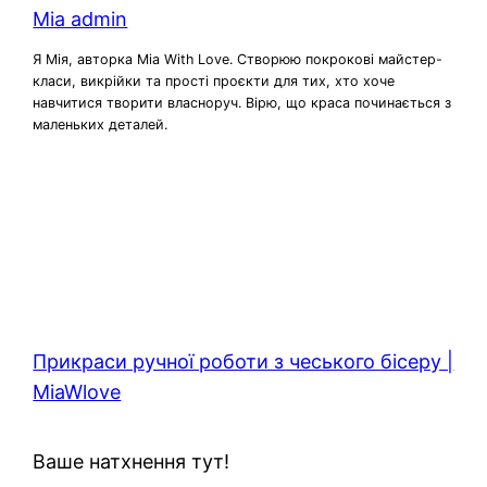
Mia admin
Я Мія, авторка Mia With Love. Створюю покрокові майстер-
класи, викрійки та прості проєкти для тих, хто хоче
навчитися творити власноруч. Вірю, що краса починається з
маленьких деталей.
Прикраси ручної роботи з чеського бісеру |
MiaWlove
Ваше натхнення тут!