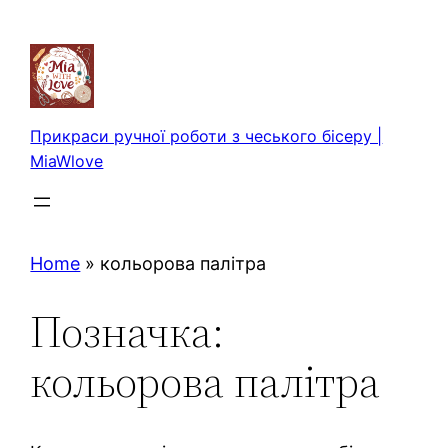
Перейти
до
вмісту
Прикраси ручної роботи з чеського бісеру |
MiaWlove
Home
»
кольорова палітра
Позначка:
кольорова палітра