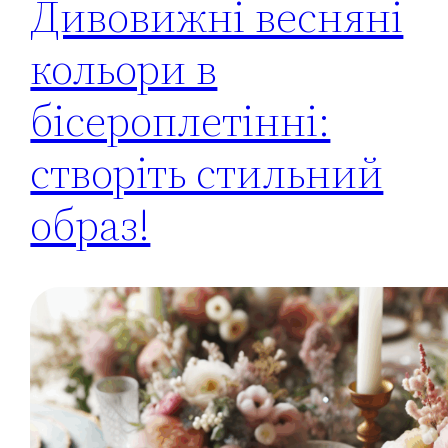
Дивовижні весняні
кольори в
бісероплетінні:
створіть стильний
образ!