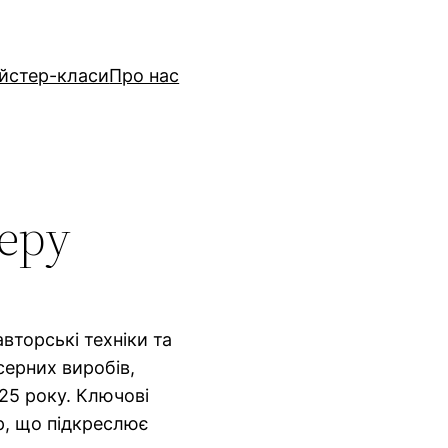
йстер-класи
Про нас
серу
вторські техніки та
серних виробів,
25 року. Ключові
ор, що підкреслює