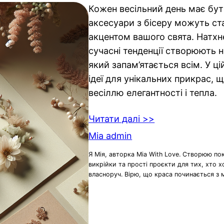
Кожен весільний день має бут
аксесуари з бісеру можуть с
акцентом вашого свята. Натхн
сучасні тенденції створюють 
який запам’ятається всім. У ці
ідеї для унікальних прикрас,
весіллю елегантності і тепла.
Читати далі >>
Mia admin
Я Мія, авторка Mia With Love. Створюю по
викрійки та прості проєкти для тих, хто 
власноруч. Вірю, що краса починається з 