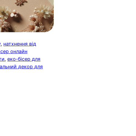
у
, 
натхнення від
ісер онлайн
ти
, 
еко-бісер для
кальний декор для