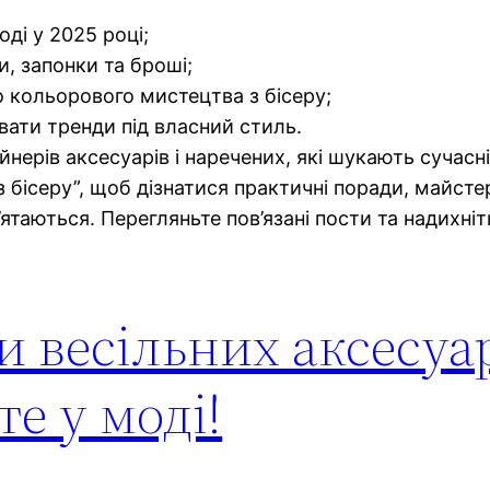
оді у 2025 році;
и, запонки та броші;
о кольорового мистецтва з бісеру;
вати тренди під власний стиль.
йнерів аксесуарів і наречених, які шукають сучасн
 бісеру”, щоб дізнатися практичні поради, майсте
ятаються. Перегляньте пов’язані пости та надихніт
 весільних аксесуар
те у моді!