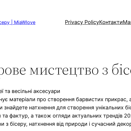
Privacy Policy
Контакти
Ма
серу | MiaWlove
рове мистецтво з бі
ї та весільні аксесуари
нує матеріали про створення барвистих прикрас, а
и знайдете натхнення для створення унікальних бі
 та фактур, а також огляди актуальних трендів 20
ри з бісеру, натхнення від природи і сучасний дек