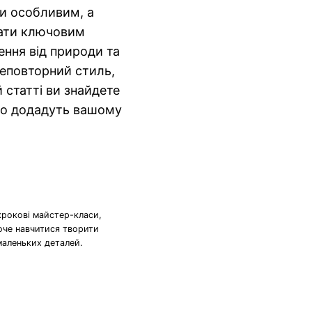
и особливим, а
тати ключовим
ення від природи та
неповторний стиль,
й статті ви знайдете
 що додадуть вашому
крокові майстер-класи,
хоче навчитися творити
маленьких деталей.