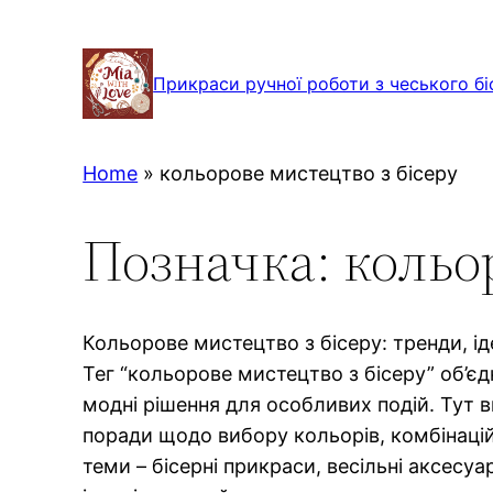
Перейти
до
Прикраси ручної роботи з чеського бі
вмісту
Home
»
кольорове мистецтво з бісеру
Позначка:
кольо
Кольорове мистецтво з бісеру: тренди, іде
Тег “кольорове мистецтво з бісеру” об’єд
модні рішення для особливих подій. Тут в
поради щодо вибору кольорів, комбінацій
теми – бісерні прикраси, весільні аксесуа