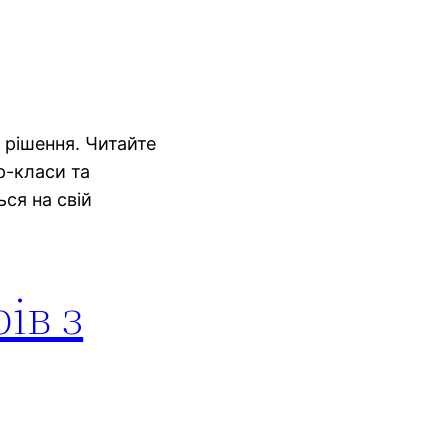
і рішення. Читайте
р-класи та
ься на свій
ів з