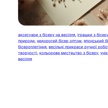
аксесуари з бісеру на весілля
, 
іграшки з бісер
природи
, 
недорогий бісер оптом
, 
японський б
бісероплетіння
, 
весільні прикраси ручної робо
творчості
, 
кольорове мистецтво з бісеру
, 
уні
весілля