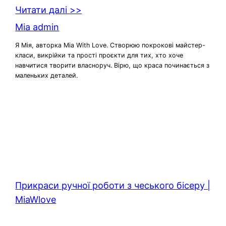
Читати далі >>
Mia admin
Я Мія, авторка Mia With Love. Створюю покрокові майстер-
класи, викрійки та прості проєкти для тих, хто хоче
навчитися творити власноруч. Вірю, що краса починається з
маленьких деталей.
Прикраси ручної роботи з чеського бісеру |
MiaWlove