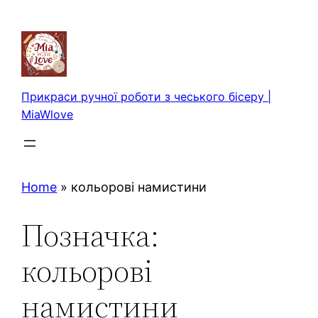
Перейти
до
вмісту
Прикраси ручної роботи з чеського бісеру |
MiaWlove
Home
»
кольорові намистини
Позначка:
кольорові
намистини