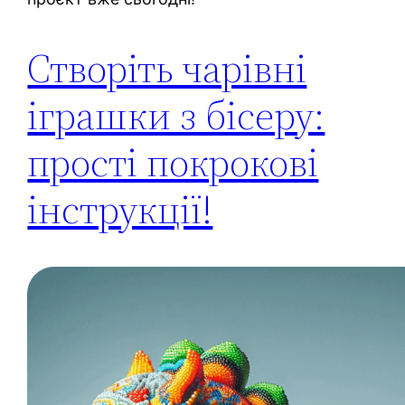
Створіть чарівні
іграшки з бісеру:
прості покрокові
інструкції!