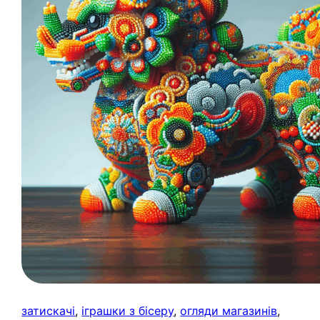
затискачі
, 
іграшки з бісеру
, 
огляди магазинів
, 