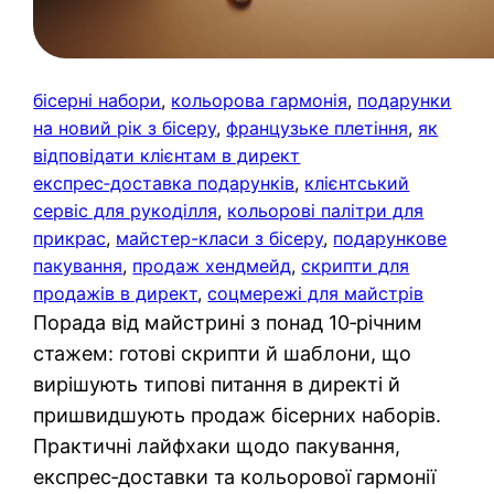
бісерні набори
, 
кольорова гармонія
, 
подарунки
на новий рік з бісеру
, 
французьке плетіння
, 
як
відповідати клієнтам в директ
експрес‑доставка подарунків
, 
клієнтський
сервіс для рукоділля
, 
кольорові палітри для
прикрас
, 
майстер-класи з бісеру
, 
подарункове
пакування
, 
продаж хендмейд
, 
скрипти для
продажів в директ
, 
соцмережі для майстрів
Порада від майстрині з понад 10‑річним
стажем: готові скрипти й шаблони, що
вирішують типові питання в директі й
пришвидшують продаж бісерних наборів.
Практичні лайфхаки щодо пакування,
експрес‑доставки та кольорової гармонії