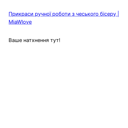
Прикраси ручної роботи з чеського бісеру |
MiaWlove
Ваше натхнення тут!