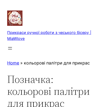
Перейти
до
вмісту
Прикраси ручної роботи з чеського бісеру |
MiaWlove
Home
»
кольорові палітри для прикрас
Позначка:
кольорові палітри
для прикрас