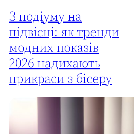
З подіуму на
підвісці: як тренди
модних показів
2026 надихають
прикраси з бісеру