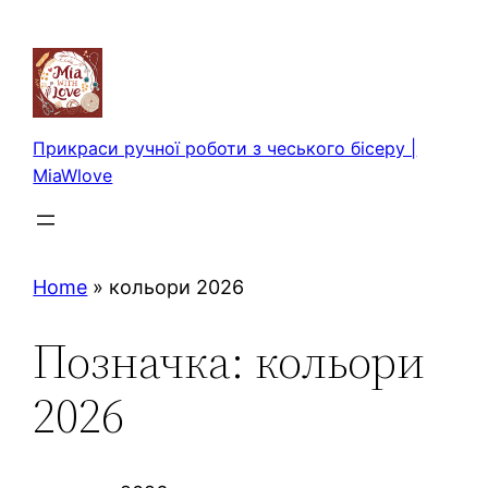
Перейти
до
вмісту
Прикраси ручної роботи з чеського бісеру |
MiaWlove
Home
»
кольори 2026
Позначка:
кольори
2026