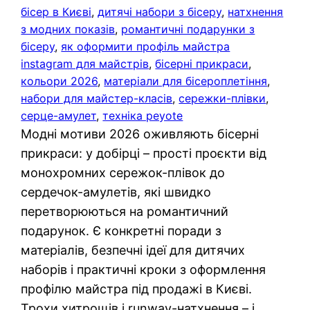
бісер в Києві
, 
дитячі набори з бісеру
, 
натхнення
з модних показів
, 
романтичні подарунки з
бісеру
, 
як оформити профіль майстра
instagram для майстрів
, 
бісерні прикраси
, 
кольори 2026
, 
матеріали для бісероплетіння
, 
набори для майстер-класів
, 
сережки-плівки
, 
серце-амулет
, 
техніка peyote
Модні мотиви 2026 оживляють бісерні
прикраси: у добірці – прості проєкти від
монохромних сережок-плівок до
сердечок-амулетів, які швидко
перетворюються на романтичний
подарунок. Є конкретні поради з
матеріалів, безпечні ідеї для дитячих
наборів і практичні кроки з оформлення
профілю майстра під продажі в Києві.
Трохи хитрощів і runway-натхнення – і