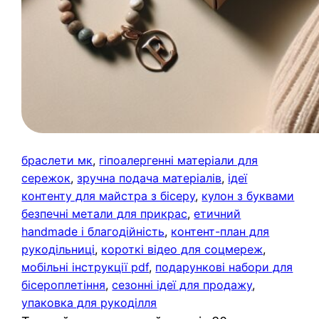
браслети мк
, 
гіпоалергенні матеріали для
сережок
, 
зручна подача матеріалів
, 
ідеї
контенту для майстра з бісеру
, 
кулон з буквами
безпечні метали для прикрас
, 
етичний
handmade і благодійність
, 
контент-план для
рукодільниці
, 
короткі відео для соцмереж
, 
мобільні інструкції pdf
, 
подарункові набори для
бісероплетіння
, 
сезонні ідеї для продажу
, 
упаковка для рукоділля