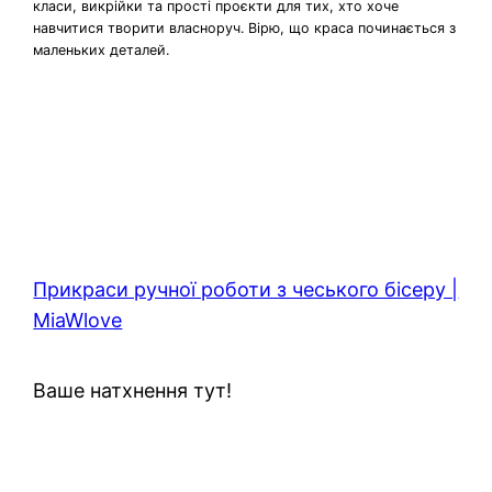
класи, викрійки та прості проєкти для тих, хто хоче
навчитися творити власноруч. Вірю, що краса починається з
маленьких деталей.
Прикраси ручної роботи з чеського бісеру |
MiaWlove
Ваше натхнення тут!