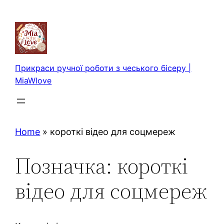
Перейти
до
вмісту
Прикраси ручної роботи з чеського бісеру |
MiaWlove
Home
»
короткі відео для соцмереж
Позначка:
короткі
відео для соцмереж