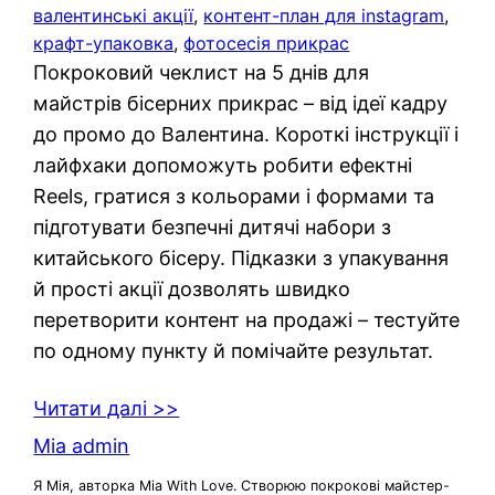
валентинські акції
, 
контент-план для instagram
, 
крафт-упаковка
, 
фотосесія прикрас
Покроковий чеклист на 5 днів для
майстрів бісерних прикрас – від ідеї кадру
до промо до Валентина. Короткі інструкції і
лайфхаки допоможуть робити ефектні
Reels, гратися з кольорами і формами та
підготувати безпечні дитячі набори з
китайського бісеру. Підказки з упакування
й прості акції дозволять швидко
перетворити контент на продажі – тестуйте
по одному пункту й помічайте результат.
Читати далі >>
Mia admin
Я Мія, авторка Mia With Love. Створюю покрокові майстер-