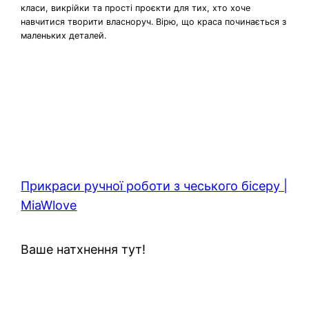
класи, викрійки та прості проєкти для тих, хто хоче
навчитися творити власноруч. Вірю, що краса починається з
маленьких деталей.
Прикраси ручної роботи з чеського бісеру |
MiaWlove
Ваше натхнення тут!