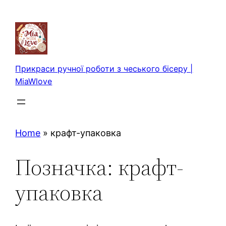
Перейти
до
вмісту
Прикраси ручної роботи з чеського бісеру |
MiaWlove
Home
»
крафт-упаковка
Позначка:
крафт-
упаковка