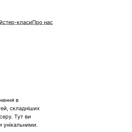
йстер-класи
Про нас
хнення в
тей, складніших
серу. Тут ви
и унікальними.