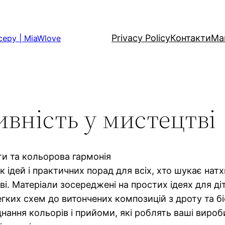
Privacy Policy
Контакти
Ма
серу | MiaWlove
ивність у мистецтві
ти та кольорова гармонія
ик ідей і практичних порад для всіх, хто шукає нат
і. Матеріали зосереджені на простих ідеях для ді
егких схем до витончених композицій з дроту та бі
нання кольорів і прийоми, які роблять ваші вироб