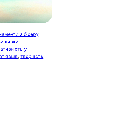
наменти з бісеру
, 
 вишивки
ативність у
атківців
, 
творчість