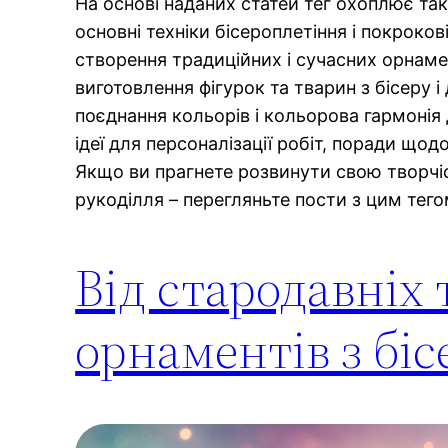
На основі наданих статей тег охоплює такі
основні техніки бісероплетіння і покрокові
створення традиційних і сучасних орнамен
виготовлення фігурок та тварин з бісеру і 
поєднання кольорів і кольорова гармонія
ідеї для персоналізації робіт, поради щодо
Якщо ви прагнете розвинути свою творчіс
рукоділля – перегляньте пости з цим тегом
Від стародавніх
орнаментів з біс