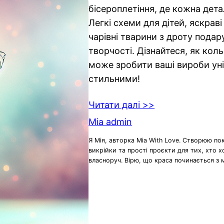
бісероплетіння, де кожна дета
Легкі схеми для дітей, яскрав
чарівні тварини з дроту подар
творчості. Дізнайтеся, як кол
може зробити ваші вироби ун
стильними!
Читати далі >>
Mia admin
Я Мія, авторка Mia With Love. Створюю по
викрійки та прості проєкти для тих, хто 
власноруч. Вірю, що краса починається з 