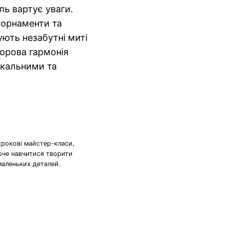
ль вартує уваги.
і орнаменти та
ують незабутні миті
ьорова гармонія
ікальними та
крокові майстер-класи,
хоче навчитися творити
маленьких деталей.