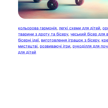
кольорова гармонія
, 
легкі схеми для дітей
, 
ор
тварини з дроту та бісеру
, 
чеський бісер для
бісерні ідеї
, 
виготовлення іграшок з бісеру
, 
кре
мистецтві
, 
розвиваючі ігри
, 
рукоділля для поч
для дітей