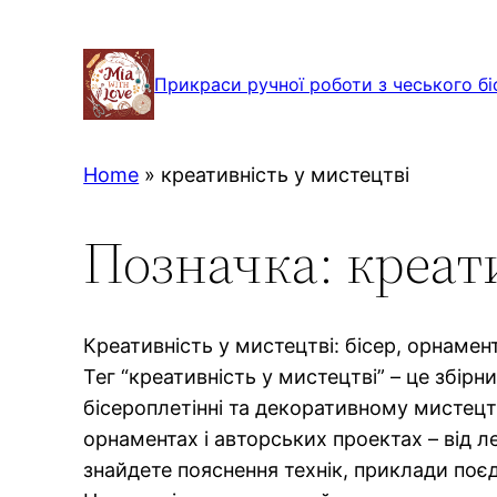
Перейти
до
Прикраси ручної роботи з чеського бі
вмісту
Home
»
креативність у мистецтві
Позначка:
креат
Креативність у мистецтві: бісер, орнамен
Тег “креативність у мистецтві” – це збірн
бісероплетінні та декоративному мистецтв
орнаментах і авторських проектах – від л
знайдете пояснення технік, приклади поєд