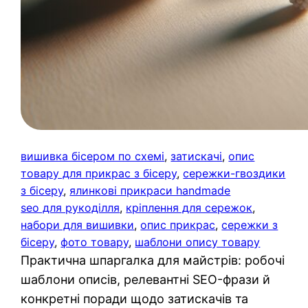
вишивка бісером по схемі
, 
затискачі
, 
опис
товару для прикрас з бісеру
, 
сережки-гвоздики
з бісеру
, 
ялинкові прикраси handmade
seo для рукоділля
, 
кріплення для сережок
, 
набори для вишивки
, 
опис прикрас
, 
сережки з
бісеру
, 
фото товару
, 
шаблони опису товару
Практична шпаргалка для майстрів: робочі
шаблони описів, релевантні SEO-фрази й
конкретні поради щодо затискачів та