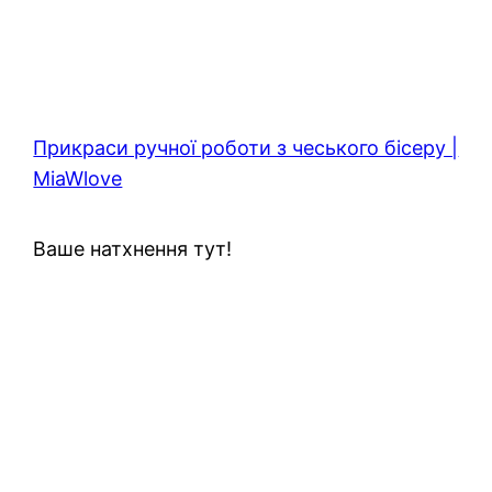
Прикраси ручної роботи з чеського бісеру |
MiaWlove
Ваше натхнення тут!