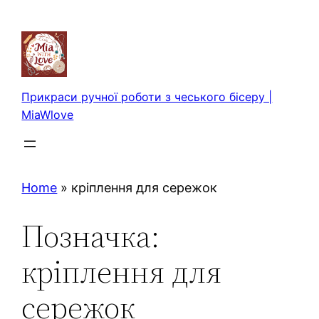
Перейти
до
вмісту
Прикраси ручної роботи з чеського бісеру |
MiaWlove
Home
»
кріплення для сережок
Позначка:
кріплення для
сережок