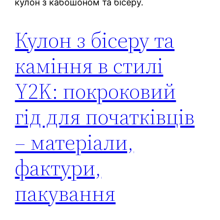
кулон з кабошоном та бісеру.
Кулон з бісеру та
каміння в стилі
Y2K: покроковий
гід для початківців
– матеріали,
фактури,
пакування