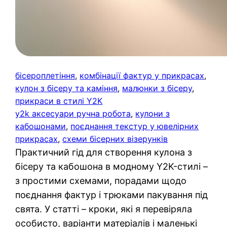
бісероплетіння
, 
комбінації фактур у прикрасах
, 
кулон з бісеру та каміння
, 
малюнки з бісеру
, 
прикраси в стилі Y2K
y2k аксесуари ручна робота
, 
кулони з
кабошонами
, 
поєднання текстур у ювелірних
прикрасах
, 
схеми бісерних візерунків
Практичний гід для створення кулона з
бісеру та кабошона в модному Y2K-стилі –
з простими схемами, порадами щодо
поєднання фактур і трюками пакування під
свята. У статті – кроки, які я перевіряла
особисто, варіанти матеріалів і маленькі