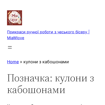
Перейти
до
вмісту
Прикраси ручної роботи з чеського бісеру |
MiaWlove
Home
»
кулони з кабошонами
Позначка:
кулони з
кабошонами