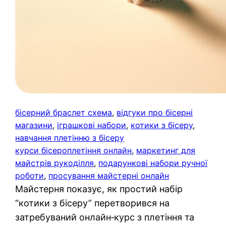
бісерний браслет схема
, 
відгуки про бісерні
магазини
, 
іграшкові набори
, 
котики з бісеру
, 
навчання плетінню з бісеру
курси бісероплетіння онлайн
, 
маркетинг для
майстрів рукоділля
, 
подарункові набори ручної
роботи
, 
просування майстерні онлайн
Майстерня показує, як простий набір
“котики з бісеру” перетворився на
затребуваний онлайн‑курс з плетіння та