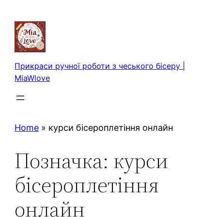
Перейти
до
вмісту
Прикраси ручної роботи з чеського бісеру |
MiaWlove
Home
»
курси бісероплетіння онлайн
Позначка:
курси
бісероплетіння
онлайн