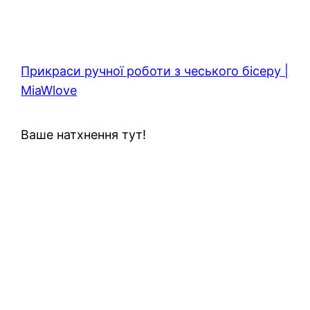
Прикраси ручної роботи з чеського бісеру |
MiaWlove
Ваше натхнення тут!