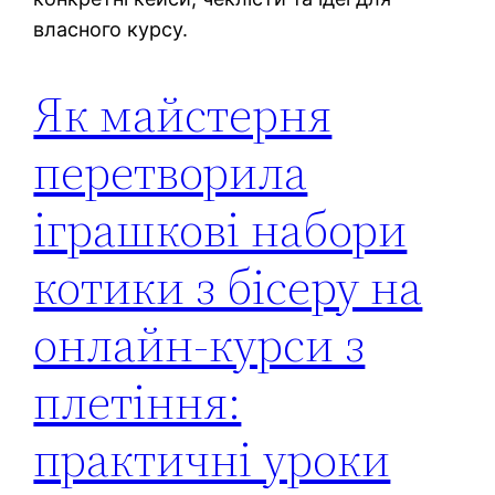
власного курсу.
Як майстерня
перетворила
іграшкові набори
котики з бісеру на
онлайн‑курси з
плетіння:
практичні уроки