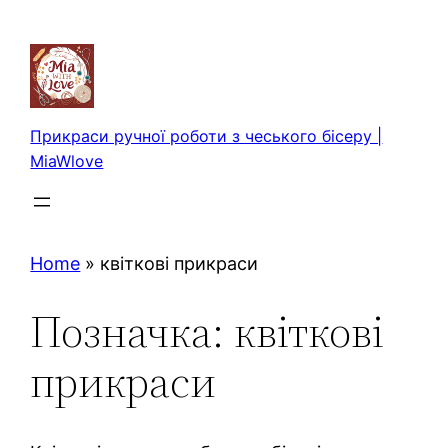
Перейти
до
вмісту
Прикраси ручної роботи з чеського бісеру |
MiaWlove
Home
»
квіткові прикраси
Позначка:
квіткові
прикраси