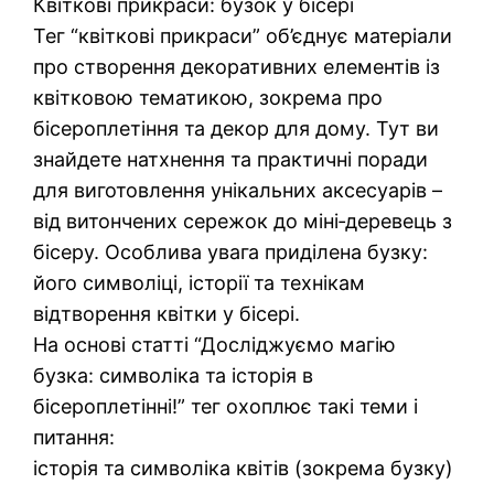
Квіткові прикраси: бузок у бісері
Тег “квіткові прикраси” об’єднує матеріали
про створення декоративних елементів із
квітковою тематикою, зокрема про
бісероплетіння та декор для дому. Тут ви
знайдете натхнення та практичні поради
для виготовлення унікальних аксесуарів –
від витончених сережок до міні‑деревець з
бісеру. Особлива увага приділена бузку:
його символіці, історії та технікам
відтворення квітки у бісері.
На основі статті “Досліджуємо магію
бузка: символіка та історія в
бісероплетінні!” тег охоплює такі теми і
питання:
історія та символіка квітів (зокрема бузку)