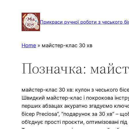
Перейти
до
Прикраси ручної роботи з чеського бі
вмісту
Home
»
майстер-клас 30 хв
Позначка:
майст
майстер-клас 30 хв: кулон з чеського біс
Швидкий майстер-клас і покрокова інстру
перших абзацах акуратно згадуємо ключов
бісер Preciosa”, “подарунок за 30 хв” – що
об’єднує прості проєкти, оптимізовані під 