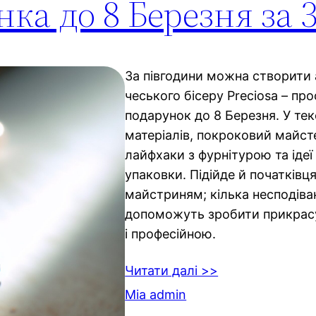
ка до 8 Березня за 3
За півгодини можна створити 
чеського бісеру Preciosa – пр
подарунок до 8 Березня. У тек
матеріалів, покроковий майст
лайфхаки з фурнітурою та ідеї 
упаковки. Підійде й початківц
майстриням; кілька несподіва
допоможуть зробити прикрасу
і професійною.
Читати далі >>
Mia admin