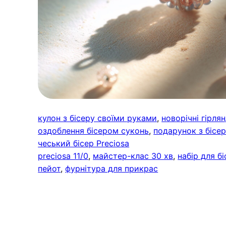
кулон з бісеру своїми руками
, 
новорічні гірлян
оздоблення бісером суконь
, 
подарунок з бісе
чеський бісер Preciosa
preciosa 11/0
, 
майстер-клас 30 хв
, 
набір для б
пейот
, 
фурнітура для прикрас