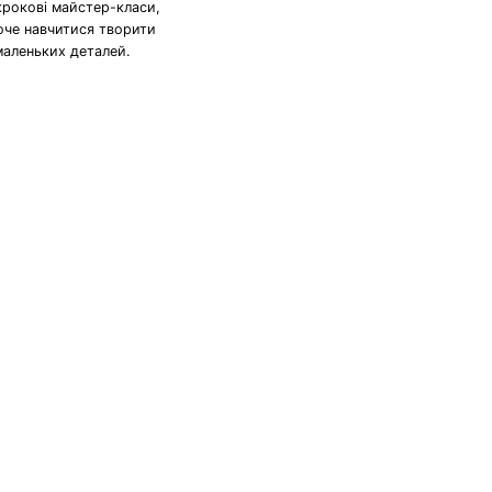
крокові майстер-класи,
хоче навчитися творити
маленьких деталей.