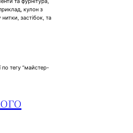
менти та фурнітура,
приклад, кулон з
нитки, застібок, та
ї по тегу “майстер-
кого