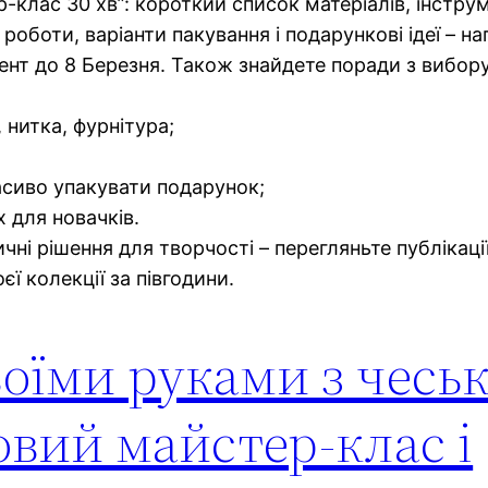
р-клас 30 хв”: короткий список матеріалів, інстру
роботи, варіанти пакування і подарункові ідеї – на
ент до 8 Березня. Також знайдете поради з вибору 
, нитка, фурнітура;
сиво упакувати подарунок;
х для новачків.
чні рішення для творчості – перегляньте публікаці
єї колекції за півгодини.
воїми руками з чесь
овий майстер-клас і