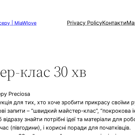
Privacy Policy
Контакти
Ма
серу | MiaWlove
ер-клас 30 хв
еру Preciosa
кція для тих, хто хоче зробити прикрасу своїми р
і запити – “швидкий майстер-клас”, “покрокова ін
б відразу знайти потрібні ідеї та матеріали для роб
час (півгодини), і корисні поради для початківців.