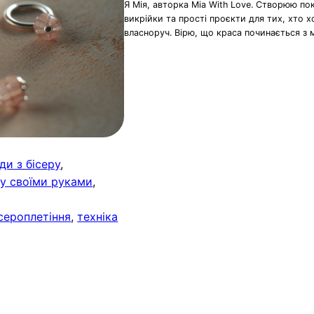
Я Мія, авторка Mia With Love. Створюю по
викрійки та прості проєкти для тих, хто 
власноруч. Вірю, що краса починається з 
ди з бісеру
, 
ру своїми руками
, 
ісероплетіння
, 
техніка