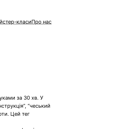
йстер-класи
Про нас
уками за 30 хв. У
струкція”, “чеський
оти. Цей тег