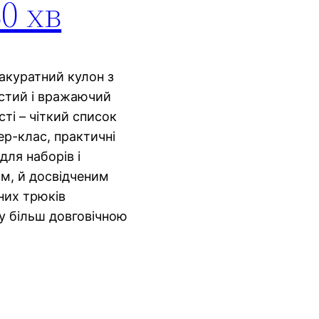
0 хв
акуратний кулон з
остий і вражаючий
сті – чіткий список
ер-клас, практичні
для наборів і
ям, й досвідченим
них трюків
 більш довговічною