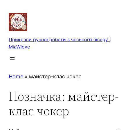
Перейти
до
вмісту
Прикраси ручної роботи з чеського бісеру |
MiaWlove
Home
»
майстер-клас чокер
Позначка:
майстер-
клас чокер