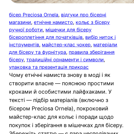
бісер Preciosa Ornela
, 
відгуки про бісерні
магазини
, 
етнічне намисто
, 
кольє з бісеру
ручної роботи
, 
мішечки для бісеру
бісероплетіння для початківців
, 
вибір ниток і
інструментів
, 
майстер-клас чокер
, 
матеріали
для бісеру та фурнітура
, 
правила зберігання
бісеру
, 
традиційні орнаменти і символи
, 
упаковка та презентація прикрас
Чому етнічні намиста знову в моді і як
створити власне — пояснюю простими
кроками й особистими лайфхаками. У
тексті — підбір матеріалів (включно з
бісером Preciosa Ornela), покроковий
майстер-клас для кольє і поради щодо
покупок і зберігання в мішечках для бісеру.
Збережіть статтю — є пара несподіваних