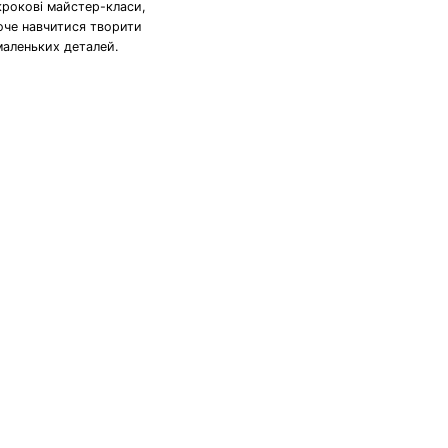
крокові майстер-класи,
хоче навчитися творити
маленьких деталей.