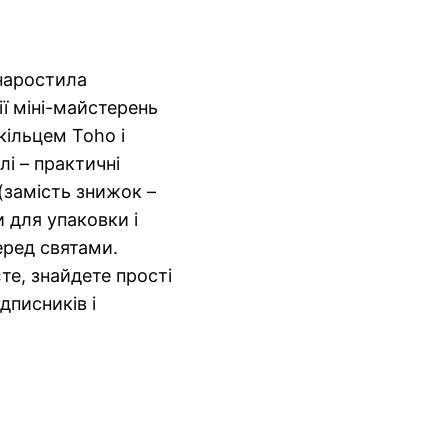
 наростила
ї міні-майстерень
кільцем Toho і
лі – практичні
(замість знижок –
и для упаковки і
еред святами.
те, знайдете прості
дписників і