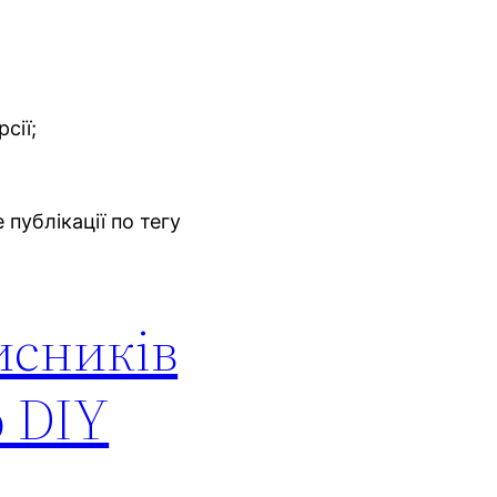
сії;
публікації по тегу
исників
р DIY