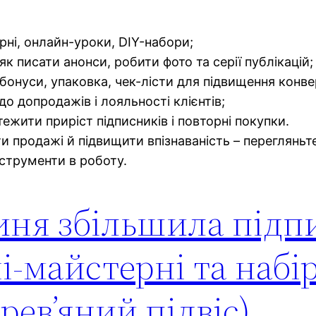
рні, онлайн-уроки, DIY-набори;
к писати анонси, робити фото та серії публікацій;
бонуси, упаковка, чек-лісти для підвищення конвер
до допродажів і лояльності клієнтів;
тежити приріст підписників і повторні покупки.
продажі й підвищити впізнаваність – перегляньте 
нструменти в роботу.
иня збільшила підп
і-майстерні та набі
ерев’яний підвіс)