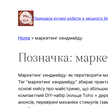
Перейти
до
Прикраси ручної роботи з чеського бі
вмісту
Home
»
маркетинг хендмейду
Позначка:
марке
Маркетинг хендмейду: як перетворити ма
Тег “маркетинг хендмейду” збирає практи
основі кейсу про майстриню, що збільшила
компактний DIY-набір (кільце Toho + дере
анонсів, перевірені механіки стимулів (за