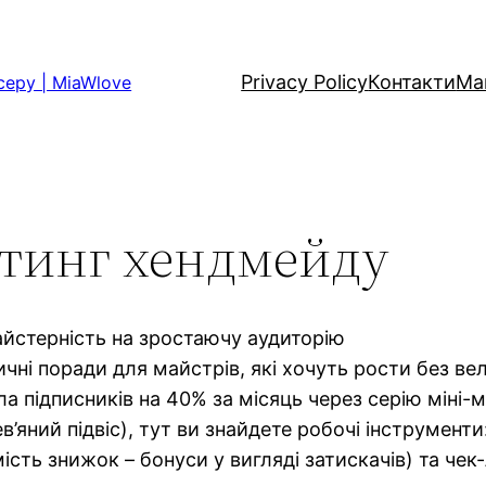
Privacy Policy
Контакти
Ма
серу | MiaWlove
тинг хендмейду
йстерність на зростаючу аудиторію
чні поради для майстрів, які хочуть рости без ве
 підписників на 40% за місяць через серію міні-м
в’яний підвіс), тут ви знайдете робочі інструменти
мість знижок – бонуси у вигляді затискачів) та чек-