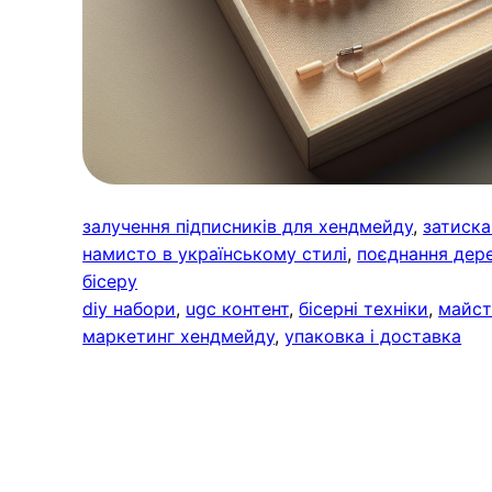
залучення підписників для хендмейду
, 
затиска
намисто в українському стилі
, 
поєднання дере
бісеру
diy набори
, 
ugc контент
, 
бісерні техніки
, 
майст
маркетинг хендмейду
, 
упаковка і доставка