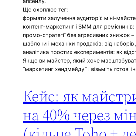
апсейлу.
Що охоплює тег:
формати залучення аудиторії: міні-майсте
контент-маркетинг і SMM для ремісників: я
промо-стратегії без агресивних знижок – 
шаблони і механіки продажів: від наборів 
аналітика простих експериментів: як відс
Якщо ви майстер, який хоче масштабувати 
“маркетинг хендмейду” і візьміть готові і
Кейс: як майстр
на 40% через мін
(кільце Toho + д