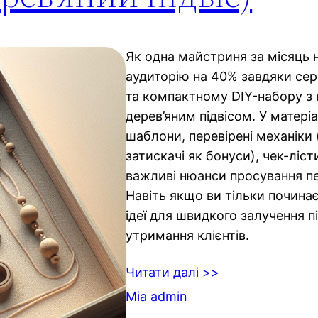
Як одна майстриня за місяць
аудиторію на 40% завдяки сері
та компактному DIY-набору з 
дерев’яним підвісом. У матеріа
шаблони, перевірені механіки 
затискачі як бонуси), чек-ліст
важливі нюанси просування п
Навіть якщо ви тільки починає
ідеї для швидкого залучення пі
утримання клієнтів.
Читати далі >>
Mia admin