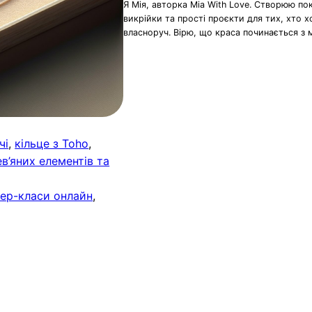
Я Мія, авторка Mia With Love. Створюю по
викрійки та прості проєкти для тих, хто 
власноруч. Вірю, що краса починається з 
чі
, 
кільце з Toho
, 
в’яних елементів та
ер-класи онлайн
, 