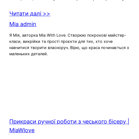
Читати далі >>
Mia admin
Я Мія, авторка Mia With Love. Створюю покрокові майстер-
класи, викрійки та прості проєкти для тих, хто хоче
навчитися творити власноруч. Вірю, що краса починається з
маленьких деталей.
Прикраси ручної роботи з чеського бісеру |
MiaWlove