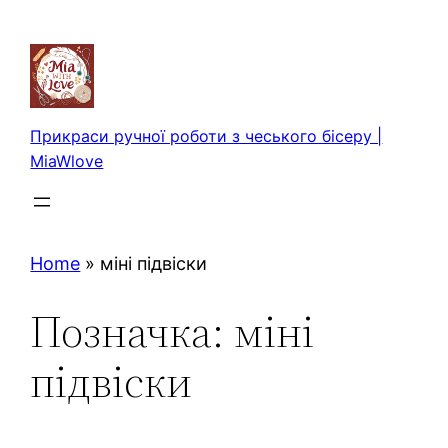
Перейти
до
вмісту
Прикраси ручної роботи з чеського бісеру |
MiaWlove
Home
»
міні підвіски
Позначка:
міні
підвіски