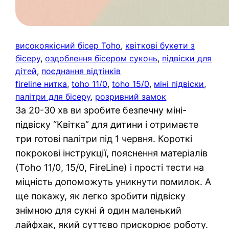
високоякісний бісер Toho
, 
квіткові букети з
бісеру
, 
оздоблення бісером суконь
, 
підвіски для
дітей
, 
поєднання відтінків
fireline нитка
, 
toho 11/0
, 
toho 15/0
, 
міні підвіски
, 
палітри для бісеру
, 
розривний замок
За 20-30 хв ви зробите безпечну міні-
підвіску “Квітка” для дитини і отримаєте
три готові палітри під 1 червня. Короткі
покрокові інструкції, пояснення матеріалів
(Toho 11/0, 15/0, FireLine) і прості тести на
міцність допоможуть уникнути помилок. А
ще покажу, як легко зробити підвіску
знімною для сукні й один маленький
лайфхак, який суттєво прискорює роботу.